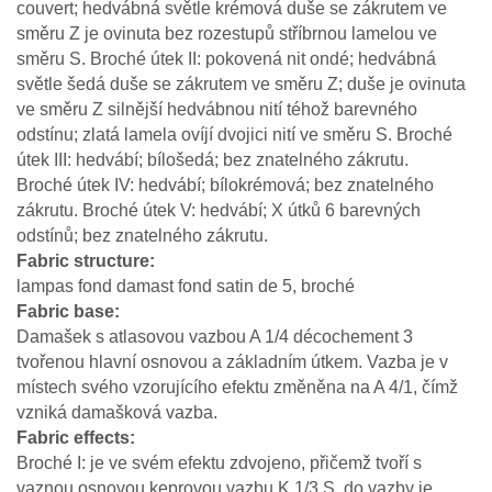
couvert; hedvábná světle krémová duše se zákrutem ve
směru Z je ovinuta bez rozestupů stříbrnou lamelou ve
směru S. Broché útek II: pokovená nit ondé; hedvábná
světle šedá duše se zákrutem ve směru Z; duše je ovinuta
ve směru Z silnější hedvábnou nití téhož barevného
odstínu; zlatá lamela ovíjí dvojici nití ve směru S. Broché
útek III: hedvábí; bílošedá; bez znatelného zákrutu.
Broché útek IV: hedvábí; bílokrémová; bez znatelného
zákrutu. Broché útek V: hedvábí; X útků 6 barevných
odstínů; bez znatelného zákrutu.
Fabric structure
lampas fond damast fond satin de 5, broché
Fabric base
Damašek s atlasovou vazbou A 1/4 décochement 3
tvořenou hlavní osnovou a základním útkem. Vazba je v
místech svého vzorujícího efektu změněna na A 4/1, čímž
vzniká damašková vazba.
Fabric effects
Broché I: je ve svém efektu zdvojeno, přičemž tvoří s
vaznou osnovou keprovou vazbu K 1/3 S, do vazby je