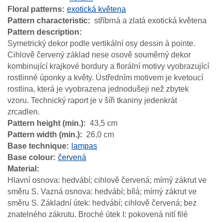
Floral patterns
exotická květena
Pattern characteristic
stříbrná a zlatá exotická květena
Pattern description
Symetrický dekor podle vertikální osy dessin à pointe.
Cihlově červený základ nese osově souměrný dekor
kombinující krajkové bordury a florální motivy vyobrazující
rostlinné úponky a květy. Ústředním motivem je kvetoucí
rostlina, která je vyobrazena jednodušeji než zbytek
vzoru. Technický raport je v šíři tkaniny jedenkrát
zrcadlen.
Pattern height (min.)
43,5 cm
Pattern width (min.)
26,0 cm
Base technique
lampas
Base colour
červená
Material
Hlavní osnova: hedvábí; cihlově červená; mírný zákrut ve
směru S. Vazná osnova: hedvábí; bílá; mírný zákrut ve
směru S. Základní útek: hedvábí; cihlově červená; bez
znatelného zákrutu. Broché útek I: pokovená nití filé