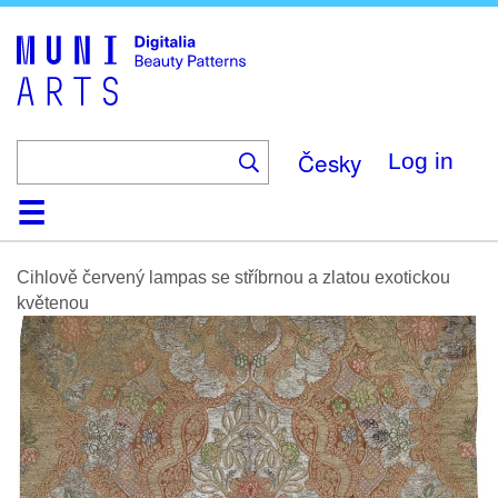
Skip
to
main
content
Česky
Log in
Home
Browse
Search
About
Help
Contact
Digitalia
Cihlově červený lampas se stříbrnou a zlatou exotickou
květenou