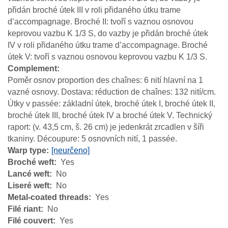
přidán broché útek III v roli přidaného útku trame
d’accompagnage. Broché II: tvoří s vaznou osnovou
keprovou vazbu K 1/3 S, do vazby je přidán broché útek
IV v roli přidaného útku trame d’accompagnage. Broché
útek V: tvoří s vaznou osnovou keprovou vazbu K 1/3 S.
Complement
Poměr osnov proportion des chaînes: 6 nití hlavní na 1
vazné osnovy. Dostava: réduction de chaînes: 132 nití/cm.
Útky v passée: základní útek, broché útek I, broché útek II,
broché útek III, broché útek IV a broché útek V. Technický
raport: (v. 43,5 cm, š. 26 cm) je jedenkrát zrcadlen v šíři
tkaniny. Découpure: 5 osnovních nití, 1 passée.
Warp type
[neurčeno]
Broché weft
Yes
Lancé weft
No
Liseré weft
No
Metal-coated threads
Yes
Filé riant
No
Filé couvert
Yes