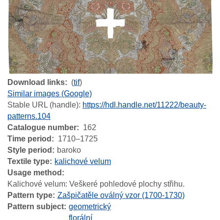
Download links
(
tif
)
Similar images (Google)
Stable URL (handle):
https://hdl.handle.net/11222/beauty-
patterns.104
Catalogue number
162
Time period
1710–1725
Style period
baroko
Textile type
kalichové velum
Usage method
Kalichové velum: Veškeré pohledové plochy střihu.
Pattern type
Zašpičatěle oválný vzor (1700-1730)
Pattern subject
geometrický
florální