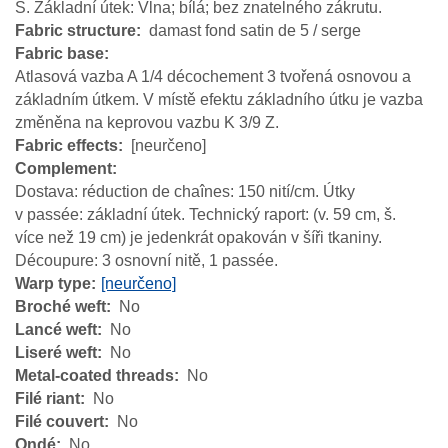
S. Základní útek: Vlna; bílá; bez znatelného zákrutu.
Fabric structure
damast fond satin de 5 / serge
Fabric base
Atlasová vazba A 1/4 décochement 3 tvořená osnovou a
základním útkem. V místě efektu základního útku je vazba
změněna na keprovou vazbu K 3/9 Z.
Fabric effects
[neurčeno]
Complement
Dostava: réduction de chaînes: 150 nití/cm. Útky
v passée: základní útek. Technický raport: (v. 59 cm, š.
více než 19 cm) je jedenkrát opakován v šíři tkaniny.
Découpure: 3 osnovní nitě, 1 passée.
Warp type
[neurčeno]
Broché weft
No
Lancé weft
No
Liseré weft
No
Metal-coated threads
No
Filé riant
No
Filé couvert
No
Ondé
No