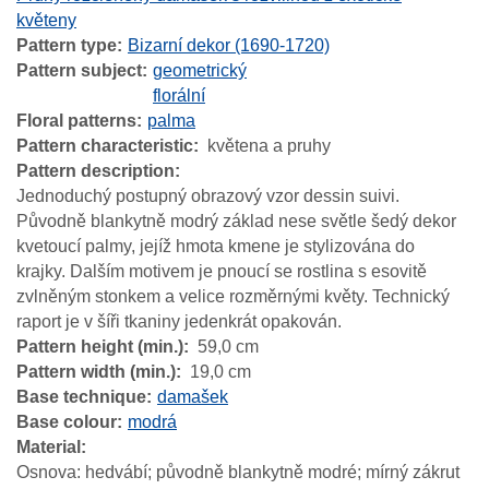
květeny
Pattern type
Bizarní dekor (1690-1720)
Pattern subject
geometrický
florální
Floral patterns
palma
Pattern characteristic
květena a pruhy
Pattern description
Jednoduchý postupný obrazový vzor dessin suivi.
Původně blankytně modrý základ nese světle šedý dekor
kvetoucí palmy, jejíž hmota kmene je stylizována do
krajky. Dalším motivem je pnoucí se rostlina s esovitě
zvlněným stonkem a velice rozměrnými květy. Technický
raport je v šíři tkaniny jedenkrát opakován.
Pattern height (min.)
59,0 cm
Pattern width (min.)
19,0 cm
Base technique
damašek
Base colour
modrá
Material
Osnova: hedvábí; původně blankytně modré; mírný zákrut