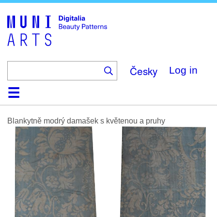
Skip
to
main
content
Česky
Log in
Home
Browse
Search
About
Help
Contact
Digitalia
Blankytně modrý damašek s květenou a pruhy