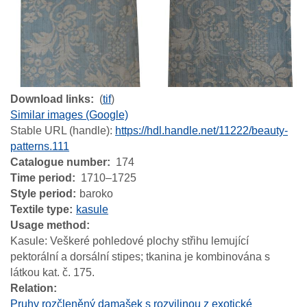
Download links
(
tif
)
Similar images (Google)
Stable URL (handle):
https://hdl.handle.net/11222/beauty-
patterns.111
Catalogue number
174
Time period
1710–1725
Style period
baroko
Textile type
kasule
Usage method
Kasule: Veškeré pohledové plochy střihu lemující
pektorální a dorsální stipes; tkanina je kombinována s
látkou kat. č. 175.
Relation
Pruhy rozčleněný damašek s rozvilinou z exotické