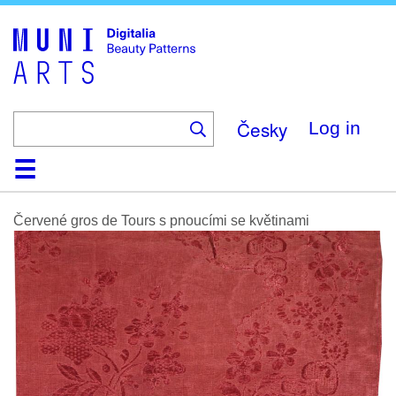
Skip
to
main
content
Česky
Log in
Home
Browse
Search
About
Help
Contact
Digitalia
Červené gros de Tours s pnoucími se květinami