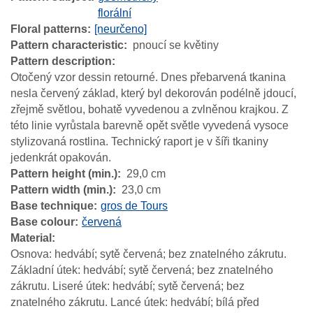
florální
Floral patterns
[neurčeno]
Pattern characteristic
pnoucí se květiny
Pattern description
Otočený vzor dessin retourné. Dnes přebarvená tkanina
nesla červený základ, který byl dekorován podélně jdoucí,
zřejmě světlou, bohatě vyvedenou a zvlněnou krajkou. Z
této linie vyrůstala barevně opět světle vyvedená vysoce
stylizovaná rostlina. Technický raport je v šíři tkaniny
jedenkrát opakován.
Pattern height (min.)
29,0 cm
Pattern width (min.)
23,0 cm
Base technique
gros de Tours
Base colour
červená
Material
Osnova: hedvábí; sytě červená; bez znatelného zákrutu.
Základní útek: hedvábí; sytě červená; bez znatelného
zákrutu. Liseré útek: hedvábí; sytě červená; bez
znatelného zákrutu. Lancé útek: hedvábí; bílá před