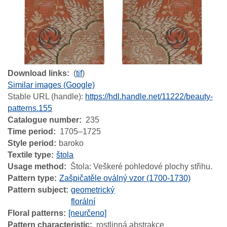
Download links
(
tif
)
Similar images (Google)
Stable URL (handle):
https://hdl.handle.net/11222/beauty-
patterns.155
Catalogue number
235
Time period
1705–1725
Style period
baroko
Textile type
štola
Usage method
Štola: Veškeré pohledové plochy střihu.
Pattern type
Zašpičatěle oválný vzor (1700-1730)
Pattern subject
geometrický
florální
Floral patterns
[neurčeno]
Pattern characteristic
rostlinná abstrakce