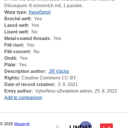
Découpure: 8 osnovních nití, 1 passée.
Warp type
[neurčeno]
Broché weft
Yes
Lancé weft
Yes
Liseré weft
No
Metal-coated threads
Yes
Filé riant
Yes
Filé couvert
No
Ondé
Yes
Plate
Yes
Description author
Jiří Vácha
Rights
Creative Commons CC-BY
Date of record creation
3. 9. 2021
Entry author
Vytvořeno uživatelem admin,
25. 8. 2022
Add to comparison
©
2026
Masaryk