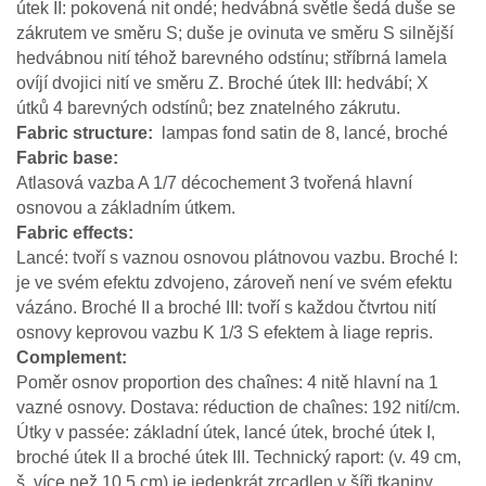
útek II: pokovená nit ondé; hedvábná světle šedá duše se
zákrutem ve směru S; duše je ovinuta ve směru S silnější
hedvábnou nití téhož barevného odstínu; stříbrná lamela
ovíjí dvojici nití ve směru Z. Broché útek III: hedvábí; X
útků 4 barevných odstínů; bez znatelného zákrutu.
Fabric structure
lampas fond satin de 8, lancé, broché
Fabric base
Atlasová vazba A 1/7 décochement 3 tvořená hlavní
osnovou a základním útkem.
Fabric effects
Lancé: tvoří s vaznou osnovou plátnovou vazbu. Broché I:
je ve svém efektu zdvojeno, zároveň není ve svém efektu
vázáno. Broché II a broché III: tvoří s každou čtvrtou nití
osnovy keprovou vazbu K 1/3 S efektem à liage repris.
Complement
Poměr osnov proportion des chaînes: 4 nitě hlavní na 1
vazné osnovy. Dostava: réduction de chaînes: 192 nití/cm.
Útky v passée: základní útek, lancé útek, broché útek I,
broché útek II a broché útek III. Technický raport: (v. 49 cm,
š. více než 10,5 cm) je jedenkrát zrcadlen v šíři tkaniny.