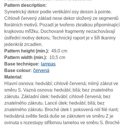
Pattern description
Symetrický dekor podle vertikální osy dessin à pointe.
Cihlově červený základ nese dekor složený ze segmentů
florálních motivů. Pozadí je tvořeno zkratkou připomínající
krajkovou mřížku. Dochované fragmenty nezachovávají
ústřední motivy dekoru. Technický raport je v šíři tkaniny
jedenkrát zrcadlen.
Pattern height (min.)
49,0 cm
Pattern width (min.)
10,5 cm
Base technique
lampas
Base colour
červená
Material
Hlavní osnova: hedvábí; cihlově červená; mírný zákrut ve
směru S. Vazná osnova: hedvábí; bílá; bez znatelného
zákrutu. Základní útek: hedvábí; cihlově červená; bez
znatelného zákrutu. Lancé útek: hedvábí; bílá; bez
znatelného zákrutu. Broché útek I: pokovená nití filé riant;
hedvábná světle šedá duše se zákrutem ve směru Z je
ovinuta s rozestupy stříbrnou lamelou ve směru S. Broché