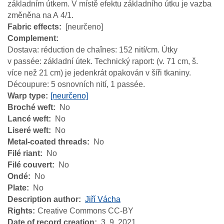
základním útkem. V místě efektu základního útku je vazba
změněna na A 4/1.
Fabric effects
[neurčeno]
Complement
Dostava: réduction de chaînes: 152 nití/cm. Útky
v passée: základní útek. Technický raport: (v. 71 cm, š.
více než 21 cm) je jedenkrát opakován v šíři tkaniny.
Découpure: 5 osnovních nití, 1 passée.
Warp type
[neurčeno]
Broché weft
No
Lancé weft
No
Liseré weft
No
Metal-coated threads
No
Filé riant
No
Filé couvert
No
Ondé
No
Plate
No
Description author
Jiří Vácha
Rights
Creative Commons CC-BY
Date of record creation
3. 9. 2021