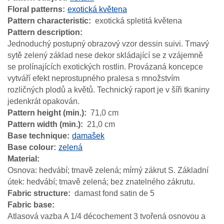
Floral patterns
exotická květena
Pattern characteristic
exotická spletitá květena
Pattern description
Jednoduchý postupný obrazový vzor dessin suivi. Tmavý
sytě zelený základ nese dekor skládající se z vzájemně
se prolínajících exotických rostlin. Provázaná koncepce
vytváří efekt neprostupného pralesa s množstvím
rozličných plodů a květů. Technický raport je v šíři tkaniny
jedenkrát opakován.
Pattern height (min.)
71,0 cm
Pattern width (min.)
21,0 cm
Base technique
damašek
Base colour
zelená
Material
Osnova: hedvábí; tmavě zelená; mírný zákrut S. Základní
útek: hedvábí; tmavě zelená; bez znatelného zákrutu.
Fabric structure
damast fond satin de 5
Fabric base
Atlasová vazba A 1/4 décochement 3 tvořená osnovou a