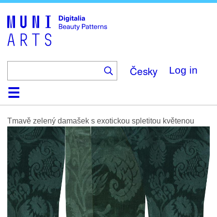
Skip
to
main
content
Česky
Log in
Home
Browse
Search
About
Help
Contact
Digitalia
Tmavě zelený damašek s exotickou spletitou květenou