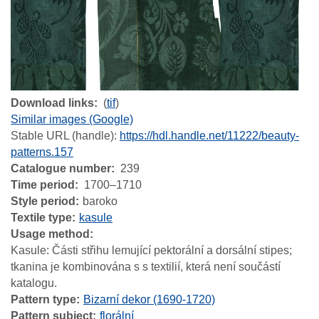
Download links
(
tif
)
Similar images (Google)
Stable URL (handle):
https://hdl.handle.net/11222/beauty-
patterns.157
Catalogue number
239
Time period
1700–1710
Style period
baroko
Textile type
kasule
Usage method
Kasule: Části střihu lemující pektorální a dorsální stipes;
tkanina je kombinována s s textilií, která není součástí
katalogu.
Pattern type
Bizarní dekor (1690-1720)
Pattern subject
florální