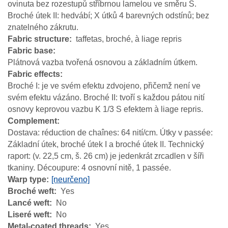
ovinuta bez rozestupů stříbrnou lamelou ve směru S.
Broché útek II: hedvábí; X útků 4 barevných odstínů; bez
znatelného zákrutu.
Fabric structure
taffetas, broché, à liage repris
Fabric base
Plátnová vazba tvořená osnovou a základním útkem.
Fabric effects
Broché I: je ve svém efektu zdvojeno, přičemž není ve
svém efektu vázáno. Broché II: tvoří s každou pátou nití
osnovy keprovou vazbu K 1/3 S efektem à liage repris.
Complement
Dostava: réduction de chaînes: 64 nití/cm. Útky v passée:
Základní útek, broché útek I a broché útek II. Technický
raport: (v. 22,5 cm, š. 26 cm) je jedenkrát zrcadlen v šíři
tkaniny. Découpure: 4 osnovní nitě, 1 passée.
Warp type
[neurčeno]
Broché weft
Yes
Lancé weft
No
Liseré weft
No
Metal-coated threads
Yes