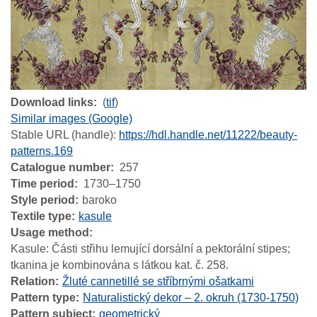
Download links
(
tif
)
Similar images (Google)
Stable URL (handle):
https://hdl.handle.net/11222/beauty-
patterns.169
Catalogue number
257
Time period
1730–1750
Style period
baroko
Textile type
kasule
Usage method
Kasule: Části střihu lemující dorsální a pektorální stipes;
tkanina je kombinována s látkou kat. č. 258.
Relation
Žluté cannetillé se stříbrnými ošatkami
Pattern type
Naturalistický dekor – 2. okruh (1730-1750)
Pattern subject
geometrický