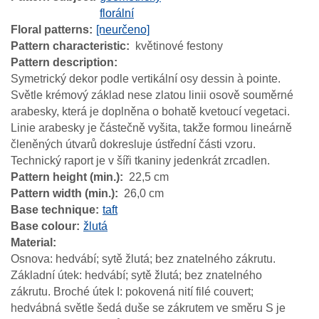
florální
Floral patterns
[neurčeno]
Pattern characteristic
květinové festony
Pattern description
Symetrický dekor podle vertikální osy dessin à pointe.
Světle krémový základ nese zlatou linii osově souměrné
arabesky, která je doplněna o bohatě kvetoucí vegetaci.
Linie arabesky je částečně vyšita, takže formou lineárně
členěných útvarů dokresluje ústřední části vzoru.
Technický raport je v šíři tkaniny jedenkrát zrcadlen.
Pattern height (min.)
22,5 cm
Pattern width (min.)
26,0 cm
Base technique
taft
Base colour
žlutá
Material
Osnova: hedvábí; sytě žlutá; bez znatelného zákrutu.
Základní útek: hedvábí; sytě žlutá; bez znatelného
zákrutu. Broché útek I: pokovená nití filé couvert;
hedvábná světle šedá duše se zákrutem ve směru S je