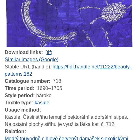
Download links
(
tif
)
Similar images (Google)
Stable URL (handle):
https://hdl.handle.net/11222/beauty-
patterns.182
Catalogue number
713
Time period
1690–1705
Style period
baroko
Textile type
kasule
Usage method
Kasule: Části střihu lemující pektorální a dorsální stipes.
Na ostatní plochy střihu je využita látka kat. č. 712.
Relation
Modrý (původně cihlově červený) damašek s exotickými