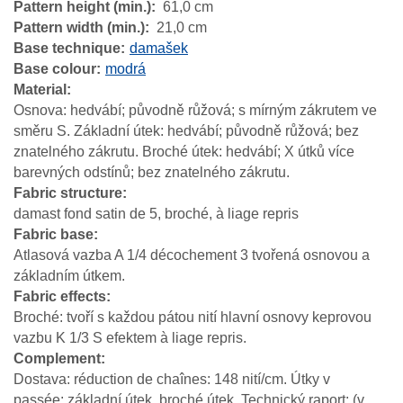
Pattern height (min.)
61,0 cm
Pattern width (min.)
21,0 cm
Base technique
damašek
Base colour
modrá
Material
Osnova: hedvábí; původně růžová; s mírným zákrutem ve
směru S. Základní útek: hedvábí; původně růžová; bez
znatelného zákrutu. Broché útek: hedvábí; X útků více
barevných odstínů; bez znatelného zákrutu.
Fabric structure
damast fond satin de 5, broché, à liage repris
Fabric base
Atlasová vazba A 1/4 décochement 3 tvořená osnovou a
základním útkem.
Fabric effects
Broché: tvoří s každou pátou nití hlavní osnovy keprovou
vazbu K 1/3 S efektem à liage repris.
Complement
Dostava: réduction de chaînes: 148 nití/cm. Útky v
passée: základní útek, broché útek. Technický raport: (v.