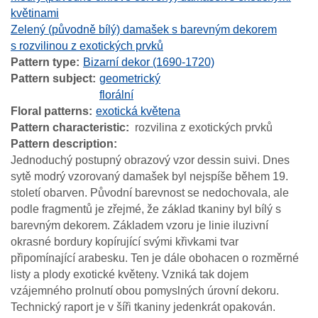
květinami
Zelený (původně bílý) damašek s barevným dekorem
s rozvilinou z exotických prvků
Pattern type
Bizarní dekor (1690-1720)
Pattern subject
geometrický
florální
Floral patterns
exotická květena
Pattern characteristic
rozvilina z exotických prvků
Pattern description
Jednoduchý postupný obrazový vzor dessin suivi. Dnes
sytě modrý vzorovaný damašek byl nejspíše během 19.
století obarven. Původní barevnost se nedochovala, ale
podle fragmentů je zřejmé, že základ tkaniny byl bílý s
barevným dekorem. Základem vzoru je linie iluzivní
okrasné bordury kopírující svými křivkami tvar
připomínající arabesku. Ten je dále obohacen o rozměrné
listy a plody exotické květeny. Vzniká tak dojem
vzájemného prolnutí obou pomyslných úrovní dekoru.
Technický raport je v šíři tkaniny jedenkrát opakován.