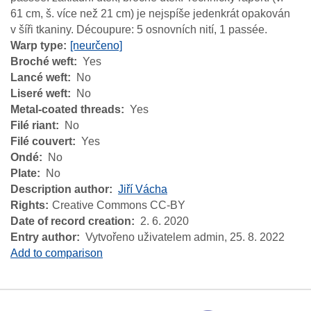
61 cm, š. více než 21 cm) je nejspíše jedenkrát opakován
v šíři tkaniny. Découpure: 5 osnovních nití, 1 passée.
Warp type
[neurčeno]
Broché weft
Yes
Lancé weft
No
Liseré weft
No
Metal-coated threads
Yes
Filé riant
No
Filé couvert
Yes
Ondé
No
Plate
No
Description author
Jiří Vácha
Rights
Creative Commons CC-BY
Date of record creation
2. 6. 2020
Entry author
Vytvořeno uživatelem admin,
25. 8. 2022
Add to comparison