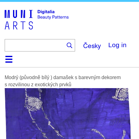
Skip
to
main
content
Česky
Log in
Home
Browse
Search
About
Help
Contact
Digitalia
Modrý (původně bílý ) damašek s barevným dekorem
s rozvilinou z exotických prvků