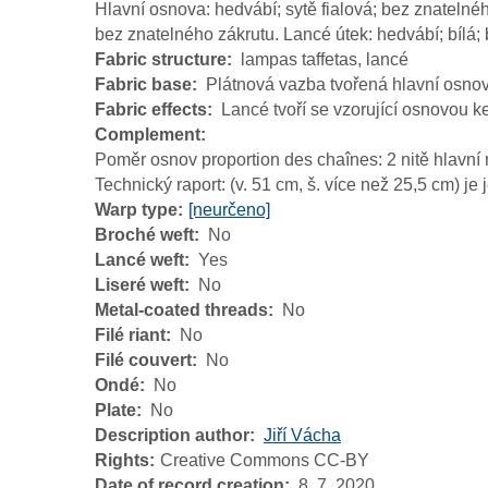
Hlavní osnova: hedvábí; sytě fialová; bez znatelnéh
bez znatelného zákrutu. Lancé útek: hedvábí; bílá;
Fabric structure
lampas taffetas, lancé
Fabric base
Plátnová vazba tvořená hlavní osno
Fabric effects
Lancé tvoří se vzorující osnovou 
Complement
Poměr osnov proportion des chaînes: 2 nitě hlavní n
Technický raport: (v. 51 cm, š. více než 25,5 cm) je
Warp type
[neurčeno]
Broché weft
No
Lancé weft
Yes
Liseré weft
No
Metal-coated threads
No
Filé riant
No
Filé couvert
No
Ondé
No
Plate
No
Description author
Jiří Vácha
Rights
Creative Commons CC-BY
Date of record creation
8. 7. 2020