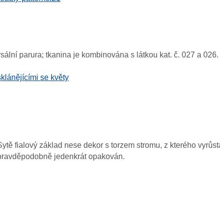
sální parura; tkanina je kombinována s látkou kat. č. 027 a 026.
klánějícími se květy
tě fialový základ nese dekor s torzem stromu, z kterého vyrůst
ny pravděpodobně jedenkrát opakován.