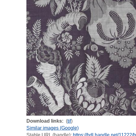
Download links
(
tif
)
Similar images (Google)
Stable URL (handle):
https://hdl.handle.net/11222/