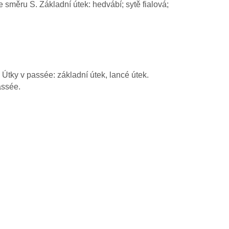
 směru S. Základní útek: hedvábí; sytě fialová;
 Útky v passée: základní útek, lancé útek.
assée.