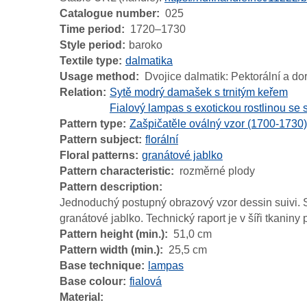
Catalogue number
025
Time period
1720–1730
Style period
baroko
Textile type
dalmatika
Usage method
Dvojice dalmatik: Pektorální a dor
Relation
Sytě modrý damašek s trnitým keřem
Fialový lampas s exotickou rostlinou se s
Pattern type
Zašpičatěle oválný vzor (1700-1730)
Pattern subject
florální
Floral patterns
granátové jablko
Pattern characteristic
rozměrné plody
Pattern description
Jednoduchý postupný obrazový vzor dessin suivi. Sy
granátové jablko. Technický raport je v šíři tkani
Pattern height (min.)
51,0 cm
Pattern width (min.)
25,5 cm
Base technique
lampas
Base colour
fialová
Material