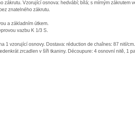
o zákrutu. Vzorující osnova: hedvábí; bílá; s mírným zákrutem ve
 bez znatelného zákrutu.
vou a základním útkem.
keprovou vazbu K 1/3 S.
a 1 vzorující osnovy. Dostava: réduction de chaînes: 87 nití/cm.
 jedenkrát zrcadlen v šíři tkaniny. Découpure: 4 osnovní nitě, 1 p