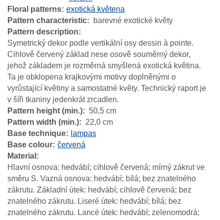
Floral patterns
exotická květena
Pattern characteristic
barevné exotické květy
Pattern description
Symetrický dekor podle vertikální osy dessin à pointe.
Cihlově červený základ nese osově souměrný dekor,
jehož základem je rozměrná smyšlená exotická květina.
Ta je obklopena krajkovými motivy doplněnými o
vyrůstající květiny a samostatné květy. Technický raport je
v šíři tkaniny jedenkrát zrcadlen.
Pattern height (min.)
50,5 cm
Pattern width (min.)
22,0 cm
Base technique
lampas
Base colour
červená
Material
Hlavní osnova: hedvábí; cihlově červená; mírný zákrut ve
směru S. Vazná osnova: hedvábí; bílá; bez znatelného
zákrutu. Základní útek: hedvábí; cihlově červená; bez
znatelného zákrutu. Liseré útek: hedvábí; bílá; bez
znatelného zákrutu. Lancé útek: hedvábí; zelenomodrá;