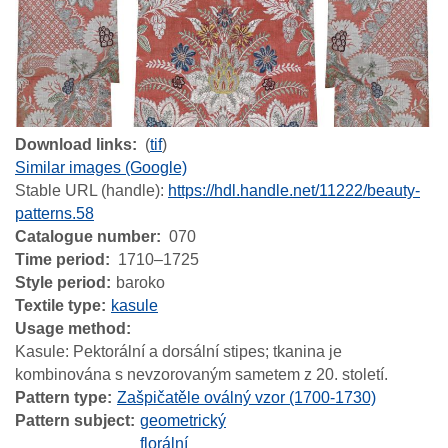
Download links
(
tif
)
Similar images (Google)
Stable URL (handle):
https://hdl.handle.net/11222/beauty-
patterns.58
Catalogue number
070
Time period
1710–1725
Style period
baroko
Textile type
kasule
Usage method
Kasule: Pektorální a dorsální stipes; tkanina je
kombinována s nevzorovaným sametem z 20. století.
Pattern type
Zašpičatěle oválný vzor (1700-1730)
Pattern subject
geometrický
florální