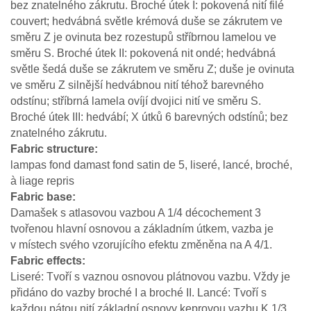
bez znatelného zákrutu. Broché útek I: pokovená nití filé
couvert; hedvábná světle krémová duše se zákrutem ve
směru Z je ovinuta bez rozestupů stříbrnou lamelou ve
směru S. Broché útek II: pokovená nit ondé; hedvábná
světle šedá duše se zákrutem ve směru Z; duše je ovinuta
ve směru Z silnější hedvábnou nití téhož barevného
odstínu; stříbrná lamela ovíjí dvojici nití ve směru S.
Broché útek III: hedvábí; X útků 6 barevných odstínů; bez
znatelného zákrutu.
Fabric structure
lampas fond damast fond satin de 5, liseré, lancé, broché,
à liage repris
Fabric base
Damašek s atlasovou vazbou A 1/4 décochement 3
tvořenou hlavní osnovou a základním útkem, vazba je
v místech svého vzorujícího efektu změněna na A 4/1.
Fabric effects
Liseré: Tvoří s vaznou osnovou plátnovou vazbu. Vždy je
přidáno do vazby broché I a broché II. Lancé: Tvoří s
každou pátou nití základní osnovy keprovou vazbu K 1/3