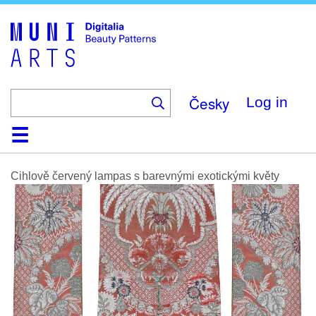
Skip
to
main
content
Česky
Log in
Home
Browse
Search
About
Help
Contact
Digitalia
Cihlově červený lampas s barevnými exotickými květy