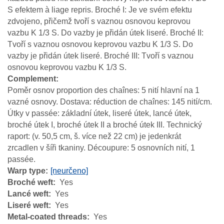
S efektem à liage repris. Broché I: Je ve svém efektu
zdvojeno, přičemž tvoří s vaznou osnovou keprovou
vazbu K 1/3 S. Do vazby je přidán útek liseré. Broché II:
Tvoří s vaznou osnovou keprovou vazbu K 1/3 S. Do
vazby je přidán útek liseré. Broché III: Tvoří s vaznou
osnovou keprovou vazbu K 1/3 S.
Complement
Poměr osnov proportion des chaînes: 5 nití hlavní na 1
vazné osnovy. Dostava: réduction de chaînes: 145 nití/cm.
Útky v passée: základní útek, liseré útek, lancé útek,
broché útek I, broché útek II a broché útek III. Technický
raport: (v. 50,5 cm, š. více než 22 cm) je jedenkrát
zrcadlen v šíři tkaniny. Découpure: 5 osnovních nití, 1
passée.
Warp type
[neurčeno]
Broché weft
Yes
Lancé weft
Yes
Liseré weft
Yes
Metal-coated threads
Yes