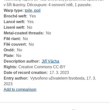
v šíři tkaniny. Découpure: 4 osnovní nitě, 1 passée.
Warp type
toile, poil
Broché weft
Yes
Lancé weft
Yes
Liseré weft
No
Metal-coated threads
No
Filé riant
No
Filé couvert
No
Ondé
No
Plate
No
Description author
Jiří Vácha
Rights
Creative Commons CC-BY
Date of record creation
17. 3. 2023
Entry author
Vytvořeno uživatelem fsvoboda,
17. 3.
2023
Add to comparison