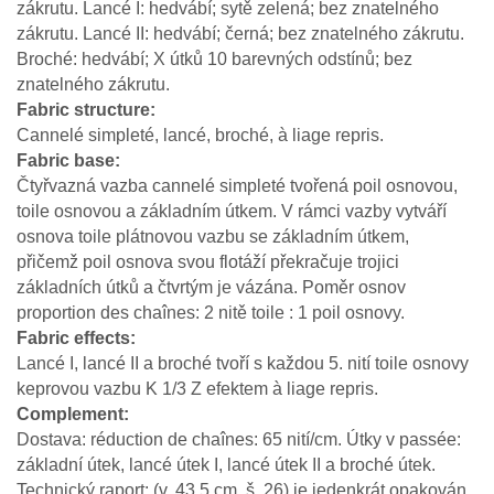
zákrutu. Lancé I: hedvábí; sytě zelená; bez znatelného
zákrutu. Lancé II: hedvábí; černá; bez znatelného zákrutu.
Broché: hedvábí; X útků 10 barevných odstínů; bez
znatelného zákrutu.
Fabric structure
Cannelé simpleté, lancé, broché, à liage repris.
Fabric base
Čtyřvazná vazba cannelé simpleté tvořená poil osnovou,
toile osnovou a základním útkem. V rámci vazby vytváří
osnova toile plátnovou vazbu se základním útkem,
přičemž poil osnova svou flotáží překračuje trojici
základních útků a čtvrtým je vázána. Poměr osnov
proportion des chaînes: 2 nitě toile : 1 poil osnovy.
Fabric effects
Lancé I, lancé II a broché tvoří s každou 5. nití toile osnovy
keprovou vazbu K 1/3 Z efektem à liage repris.
Complement
Dostava: réduction de chaînes: 65 nití/cm. Útky v passée:
základní útek, lancé útek I, lancé útek II a broché útek.
Technický raport: (v. 43,5 cm, š. 26) je jedenkrát opakován