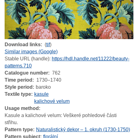
Download links
(
tif
)
Similar images (Google)
Stable URL (handle):
https://hdl.handle.net/11222/beauty-
patterns.710
Catalogue number
762
Time period
1730–1740
Style period
baroko
Textile type
kasule
kalichové velum
Usage method
Kasule a kalichové velum: Veškeré pohledové části
střihu.
Pattern type
Naturalistický dekor – 1. okruh (1730-1750)
Pattern subject
florální