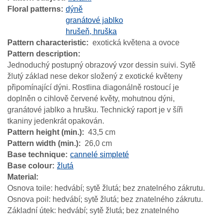
Floral patterns
dýně
granátové jablko
hrušeň, hruška
Pattern characteristic
exotická květena a ovoce
Pattern description
Jednoduchý postupný obrazový vzor dessin suivi. Sytě
žlutý základ nese dekor složený z exotické květeny
připomínající dýni. Rostlina diagonálně rostoucí je
doplněn o cihlově červené květy, mohutnou dýni,
granátové jablko a hrušku. Technický raport je v šíři
tkaniny jedenkrát opakován.
Pattern height (min.)
43,5 cm
Pattern width (min.)
26,0 cm
Base technique
cannelé simpleté
Base colour
žlutá
Material
Osnova toile: hedvábí; sytě žlutá; bez znatelného zákrutu.
Osnova poil: hedvábí; sytě žlutá; bez znatelného zákrutu.
Základní útek: hedvábí; sytě žlutá; bez znatelného