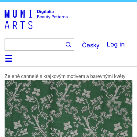
Skip
to
main
content
Česky
Log in
Home
Browse
Search
About
Help
Contact
Digitalia
Zelené cannelé s krajkovým motivem a barevnými květy