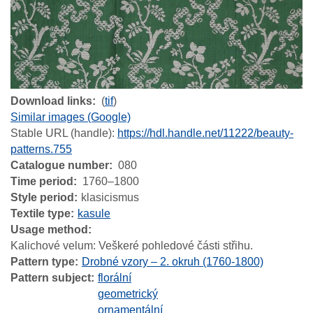
Download links
(
tif
)
Similar images (Google)
Stable URL (handle):
https://hdl.handle.net/11222/beauty-
patterns.755
Catalogue number
080
Time period
1760–1800
Style period
klasicismus
Textile type
kasule
Usage method
Kalichové velum: Veškeré pohledové části střihu.
Pattern type
Drobné vzory – 2. okruh (1760-1800)
Pattern subject
florální
geometrický
ornamentální