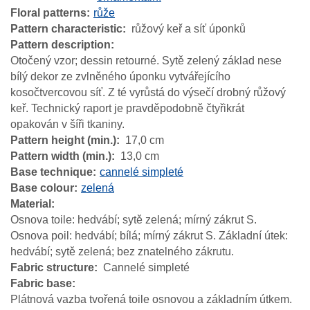
Floral patterns
růže
Pattern characteristic
růžový keř a síť úponků
Pattern description
Otočený vzor; dessin retourné. Sytě zelený základ nese
bílý dekor ze zvlněného úponku vytvářejícího
kosočtvercovou síť. Z té vyrůstá do výsečí drobný růžový
keř. Technický raport je pravděpodobně čtyřikrát
opakován v šíři tkaniny.
Pattern height (min.)
17,0 cm
Pattern width (min.)
13,0 cm
Base technique
cannelé simpleté
Base colour
zelená
Material
Osnova toile: hedvábí; sytě zelená; mírný zákrut S.
Osnova poil: hedvábí; bílá; mírný zákrut S. Základní útek:
hedvábí; sytě zelená; bez znatelného zákrutu.
Fabric structure
Cannelé simpleté
Fabric base
Plátnová vazba tvořená toile osnovou a základním útkem.