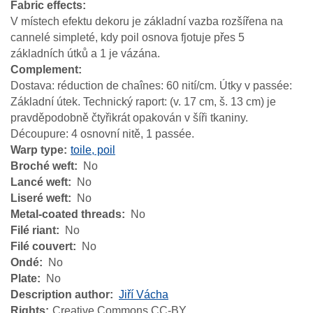
Fabric effects
V místech efektu dekoru je základní vazba rozšířena na
cannelé simpleté, kdy poil osnova fjotuje přes 5
základních útků a 1 je vázána.
Complement
Dostava: réduction de chaînes: 60 nití/cm. Útky v passée:
Základní útek. Technický raport: (v. 17 cm, š. 13 cm) je
pravděpodobně čtyřikrát opakován v šíři tkaniny.
Découpure: 4 osnovní nitě, 1 passée.
Warp type
toile, poil
Broché weft
No
Lancé weft
No
Liseré weft
No
Metal-coated threads
No
Filé riant
No
Filé couvert
No
Ondé
No
Plate
No
Description author
Jiří Vácha
Rights
Creative Commons CC-BY