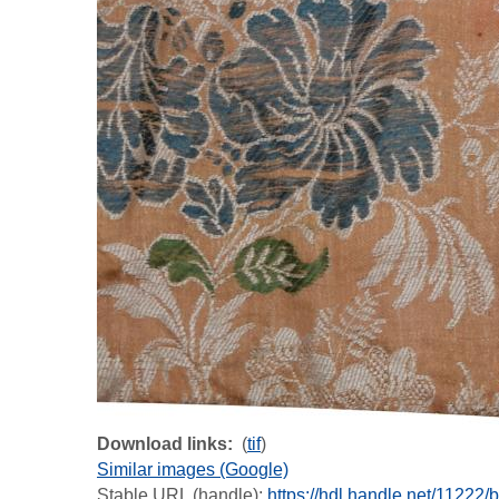
Download links
(
tif
)
Similar images (Google)
Stable URL (handle):
https://hdl.handle.net/11222/