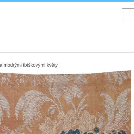
Skip
to
main
content
 a modrými ibiškovými květy