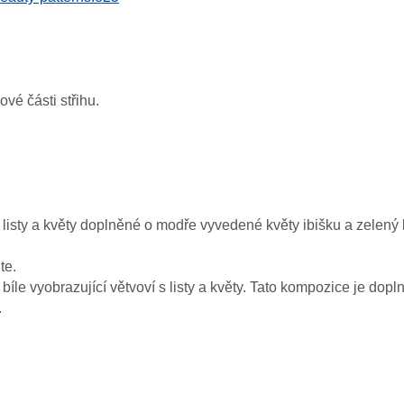
vé části střihu.
s listy a květy doplněné o modře vyvedené květy ibišku a zelený l
te.
e vyobrazující větvoví s listy a květy. Tato kompozice je dopln
.