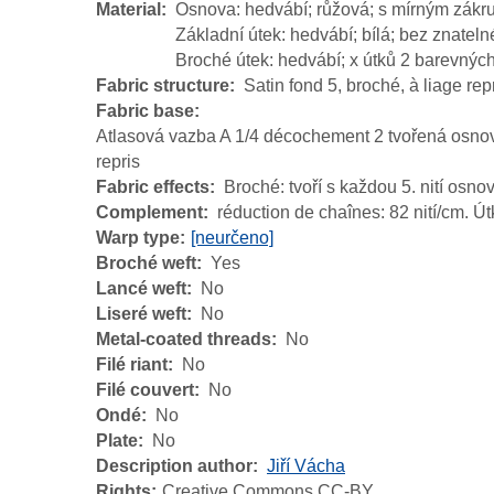
Material
Osnova: hedvábí; růžová; s mírným zákr
Základní útek: hedvábí; bílá; bez znateln
Broché útek: hedvábí; x útků 2 barevných
Fabric structure
Satin fond 5, broché, à liage rep
Fabric base
Atlasová vazba A 1/4 décochement 2 tvořená osnovo
repris
Fabric effects
Broché: tvoří s každou 5. nití osno
Complement
réduction de chaînes: 82 nití/cm. Ú
Warp type
[neurčeno]
Broché weft
Yes
Lancé weft
No
Liseré weft
No
Metal-coated threads
No
Filé riant
No
Filé couvert
No
Ondé
No
Plate
No
Description author
Jiří Vácha
Rights
Creative Commons CC-BY