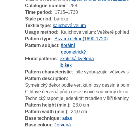
Catalogue number
288
Time period
1715–1730
Style period
baroko
Textile type
kalichové velum
Usage method
Kalichové velum: Veškeré pohledo
Pattern type
Bizarní dekor (1690-1720)
Pattern subject
florální
geometrický
Floral patterns
exotická květena
ibišek
Pattern characteristic
bíle vyobrazující větvový 
Pattern description
Symetrický dekor podle vertikální osy dessin à poin
Cihlově červená půda nese osově souměrný dekor bíl
Technický raport je jedenkrát zrcadlen v šíři tkaniny
Pattern height (min.)
23,0 cm
Pattern width (min.)
24,0 cm
Base technique
atlas
Base colour
červená