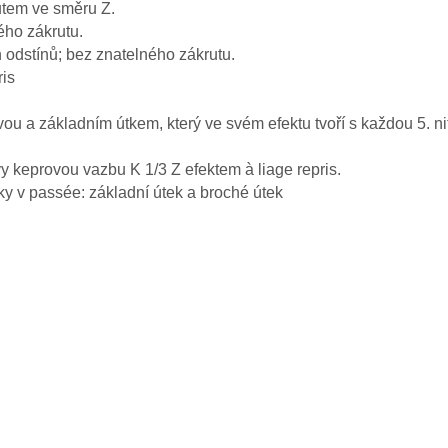
utem ve směru Z.
ého zákrutu.
 odstínů; bez znatelného zákrutu.
ris
u a základním útkem, který ve svém efektu tvoří s každou 5. ni
vy keprovou vazbu K 1/3 Z efektem à liage repris.
tky v passée: základní útek a broché útek