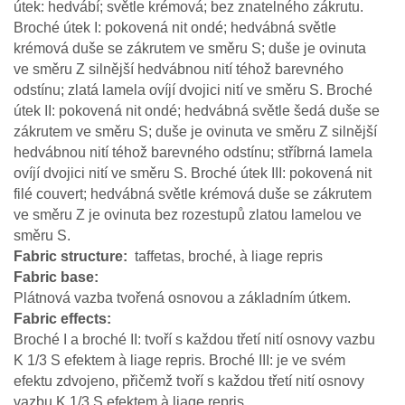
útek: hedvábí; světle krémová; bez znatelného zákrutu.
Broché útek I: pokovená nit ondé; hedvábná světle
krémová duše se zákrutem ve směru S; duše je ovinuta
ve směru Z silnější hedvábnou nití téhož barevného
odstínu; zlatá lamela ovíjí dvojici nití ve směru S. Broché
útek II: pokovená nit ondé; hedvábná světle šedá duše se
zákrutem ve směru S; duše je ovinuta ve směru Z silnější
hedvábnou nití téhož barevného odstínu; stříbrná lamela
ovíjí dvojici nití ve směru S. Broché útek III: pokovená nit
filé couvert; hedvábná světle krémová duše se zákrutem
ve směru Z je ovinuta bez rozestupů zlatou lamelou ve
směru S.
Fabric structure
taffetas, broché, à liage repris
Fabric base
Plátnová vazba tvořená osnovou a základním útkem.
Fabric effects
Broché I a broché II: tvoří s každou třetí nití osnovy vazbu
K 1/3 S efektem à liage repris. Broché III: je ve svém
efektu zdvojeno, přičemž tvoří s každou třetí nití osnovy
vazbu K 1/3 S efektem à liage repris.