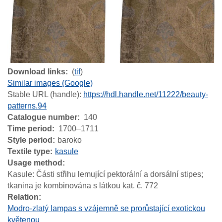
Download links
(
tif
)
Similar images (Google)
Stable URL (handle):
https://hdl.handle.net/11222/beauty-
patterns.94
Catalogue number
140
Time period
1700–1711
Style period
baroko
Textile type
kasule
Usage method
Kasule: Části střihu lemující pektorální a dorsální stipes;
tkanina je kombinována s látkou kat. č. 772
Relation
Modro-zlatý lampas s vzájemně se prorůstající exotickou
květenou