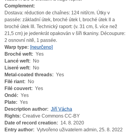
Complement
Dostava: réduction de chaînes: 124 nití/cm. Útky v
passée: základní útek, broché útek I, broché útek II a
broché útek III. Technický raport: (v. 31 cm, š. více než
21,5 cm) je jedenkrát opakován v šíři tkaniny. Découpure:
2 osnovní nitě, 1 passée.
Warp type
[neurčeno]
Broché weft
Yes
Lancé weft
No
Liseré weft
No
Metal-coated threads
Yes
Filé riant
No
Filé couvert
Yes
Ondé
Yes
Plate
Yes
Description author
Jiří Vácha
Rights
Creative Commons CC-BY
Date of record creation
14. 8. 2020
Entry author
Vytvořeno uživatelem admin,
25. 8. 2022