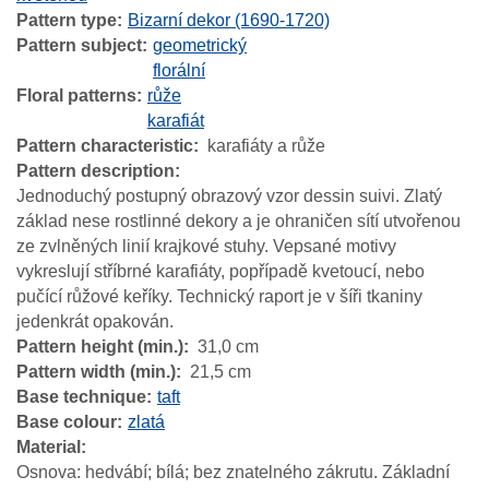
Pattern type
Bizarní dekor (1690-1720)
Pattern subject
geometrický
florální
Floral patterns
růže
karafiát
Pattern characteristic
karafiáty a růže
Pattern description
Jednoduchý postupný obrazový vzor dessin suivi. Zlatý
základ nese rostlinné dekory a je ohraničen sítí utvořenou
ze zvlněných linií krajkové stuhy. Vepsané motivy
vykreslují stříbrné karafiáty, popřípadě kvetoucí, nebo
pučící růžové keříky. Technický raport je v šíři tkaniny
jedenkrát opakován.
Pattern height (min.)
31,0 cm
Pattern width (min.)
21,5 cm
Base technique
taft
Base colour
zlatá
Material
Osnova: hedvábí; bílá; bez znatelného zákrutu. Základní