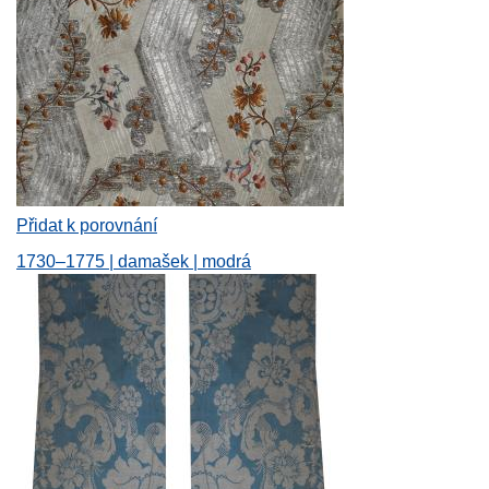
Přidat k porovnání
1730–1775 | damašek | modrá