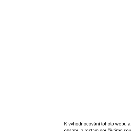
K vyhodnocování tohoto webu a 
obsahu a reklam používáme sou