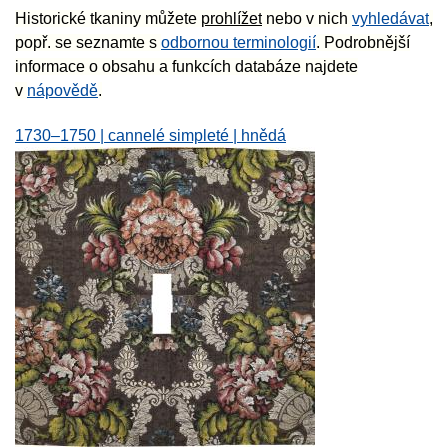
Historické tkaniny můžete
prohlížet
nebo v nich
vyhledávat
,
popř. se seznamte s
odbornou terminologií
. Podrobnější
informace o obsahu a funkcích databáze najdete
v
nápovědě
.
1730–1750 | cannelé simpleté | hnědá