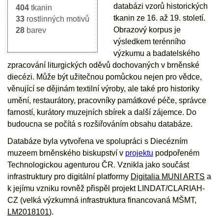
databázi vzorů historických
404
tkanin
tkanin ze 16. až 19. století.
33
rostlinných motivů
Obrazový korpus je
28
barev
výsledkem terénního
výzkumu a badatelského
zpracování liturgických oděvů dochovaných v brněnské
diecézi. Může být užitečnou pomůckou nejen pro vědce,
věnující se dějinám textilní výroby, ale také pro historiky
umění, restaurátory, pracovníky památkové péče, správce
farností, kurátory muzejních sbírek a další zájemce. Do
budoucna se počítá s rozšiřováním obsahu databáze.
Databáze byla vytvořena ve spolupráci s Diecézním
muzeem brněnského biskupství v
projektu
podpořeném
Technologickou agenturou ČR. Vznikla jako součást
infrastruktury pro digitální platformy
Digitalia MUNI ARTS
a
k jejímu vzniku rovněž přispěl projekt LINDAT/CLARIAH-
CZ (velká výzkumná infrastruktura financovaná MŠMT,
LM2018101
).