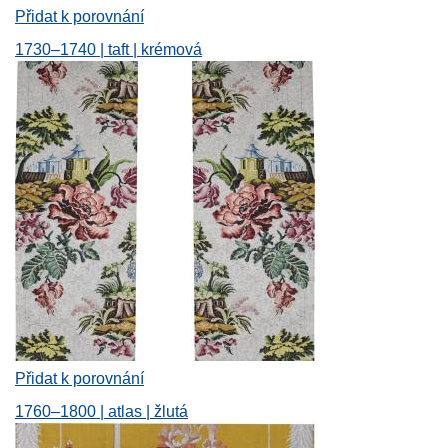
Přidat k porovnání
1730–1740 | taft | krémová
Přidat k porovnání
1760–1800 | atlas | žlutá