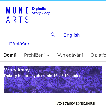
Skip
to
main
content
English
Přihlášení
Domů
Prohlížení
Vyhledávání
O platf
Vzory krásy
Dekory historických tkanin 16. až 19. století
Tyto stránky zpřístupňují