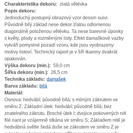
Charakteristika dekoru
zlatá větévka
Popis dekoru
Jednoduchý postupný obrazový vzor dessin suivi.
Původně bílý základ nese dekor zlatou odlomenou
diagonálně položenou větévku. Ta nese barevné úponky
s květy, plody a rozměrnými listy. Efekt damaškové vazby
vytváří pomyslné pozadí vzoru, kde jsou vyobrazeny
motivy listoví. Technický raport je v šíři tkaniny dvakrát
opakován.
Výška dekoru (min.)
59,0 cm
Šířka dekoru (min.)
26,5 cm
Technika základu
damašek
Barva základu
bílá
Materiál
Osnova: hedvábí; původně bílá; s mírným zákrutem ve
směru Z. Základní útek: hedvábí; původně bílá; bez
znatelného zákrutu. Broché útek I: dvojice pokovených nití
filé riant je vzájemně stkána ve směru S; Základem nitě je
hedvábná světle šedá duše se zákrutem ve směru Z je