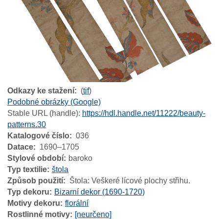
Odkazy ke stažení
(
tif
)
Podobné obrázky (Google)
Stable URL (handle):
https://hdl.handle.net/11222/beauty-
patterns.30
Katalogové číslo
036
Datace
1690–1705
Stylové období
baroko
Typ textilie
štola
Způsob použití
Štola: Veškeré lícové plochy střihu.
Typ dekoru
Bizarní dekor (1690-1720)
Motivy dekoru
florální
Rostlinné motivy
[neurčeno]