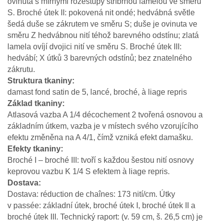
ovinuta s mírnými rozestupy stříbrnou lamelou ve směru
S. Broché útek II: pokovená nit ondé; hedvábná světle
šedá duše se zákrutem ve směru S; duše je ovinuta ve
směru Z hedvábnou nití téhož barevného odstínu; zlatá
lamela ovíjí dvojici nití ve směru S. Broché útek III:
hedvábí; X útků 3 barevných odstínů; bez znatelného
zákrutu.
Struktura tkaniny
damast fond satin de 5, lancé, broché, à liage repris
Základ tkaniny
Atlasová vazba A 1/4 décochement 2 tvořená osnovou a
základním útkem, vazba je v místech svého vzorujícího
efektu změněna na A 4/1, čímž vzniká efekt damašku.
Efekty tkaniny
Broché I – broché III: tvoří s každou šestou nití osnovy
keprovou vazbu K 1/4 S efektem à liage repris.
Dostava
Dostava: réduction de chaînes: 173 nití/cm. Útky
v passée: základní útek, broché útek I, broché útek II a
broché útek III. Technický raport: (v. 59 cm, š. 26,5 cm) je