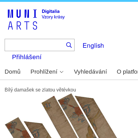
Skip
to
main
content
English
Přihlášení
Domů
Prohlížení
Vyhledávání
O platf
Bílý damašek se zlatou větévkou