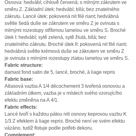
Osnova: hedvábí; cihlově červená; s mírným zákrutem ve
směru Z. Základní útek: hedvábí; bílá; bez znatelného
zákrutu. Lancé útek: pokovená nit filé riant; hedvábná
světle šedá duše se zákrutem ve směru Z je ovinuta s
mírnými rozestupy stříbrnou lamelou ve směru S. Broché
útek I: hedvábí; sytě zelená, sytě žlutá, bílá; bez
znatelného zákrutu. Broché útek II: pokovená nit filé riant;
hedvábná světle krémová duše se zákrutem ve směru Z
je ovinuta s mírnými rozestupy zlatou lamelou ve směru S.
Fabric structure
damast fond satin de 5, lancé, broché, à liage repris
Fabric base
Atlasová vazba A 1/4 décochement 3 tvořená osnovou a
základním útkem, vazba je v místech svého vzorujícího
efektu změněna na A 4/1.
Fabric effects
Lancé tvoří s každou pátou nití osnovy keprovou vazbu K
1/3 Z efektem à liage repris. Broché není ve svém efektu
vázáno, tudíž flotuje podle potřeb dekoru.
Complement