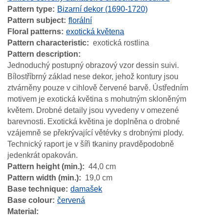
Pattern type
Bizarní dekor (1690-1720)
Pattern subject
florální
Floral patterns
exotická květena
Pattern characteristic
exotická rostlina
Pattern description
Jednoduchý postupný obrazový vzor dessin suivi.
Bílostříbrný základ nese dekor, jehož kontury jsou
ztvárněny pouze v cihlově červené barvě. Ústředním
motivem je exotická květina s mohutným skloněným
květem. Drobné detaily jsou vyvedeny v omezené
barevnosti. Exotická květina je doplněna o drobné
vzájemně se překrývající větévky s drobnými plody.
Technický raport je v šíři tkaniny pravděpodobně
jedenkrát opakován.
Pattern height (min.)
44,0 cm
Pattern width (min.)
19,0 cm
Base technique
damašek
Base colour
červená
Material