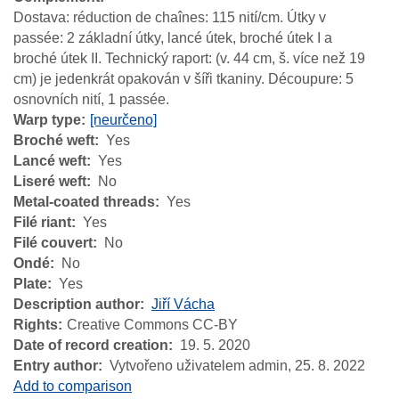
Dostava: réduction de chaînes: 115 nití/cm. Útky v
passée: 2 základní útky, lancé útek, broché útek I a
broché útek II. Technický raport: (v. 44 cm, š. více než 19
cm) je jedenkrát opakován v šíři tkaniny. Découpure: 5
osnovních nití, 1 passée.
Warp type
[neurčeno]
Broché weft
Yes
Lancé weft
Yes
Liseré weft
No
Metal-coated threads
Yes
Filé riant
Yes
Filé couvert
No
Ondé
No
Plate
Yes
Description author
Jiří Vácha
Rights
Creative Commons CC-BY
Date of record creation
19. 5. 2020
Entry author
Vytvořeno uživatelem admin,
25. 8. 2022
Add to comparison