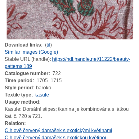
Download links
(
tif
)
Similar images (Google)
Stable URL (handle):
https://hdl.handle.net/11222/beauty-
patterns.189
Catalogue number
722
Time period
1705–1715
Style period
baroko
Textile type
kasule
Usage method
Kasule: Dorsální stipes; tkanina je kombinována s látkou
kat. č. 720 a 721.
Relation
Cihlově červený damašek s exotickými květinami
Cihlově červený damašek s exotickou květinou