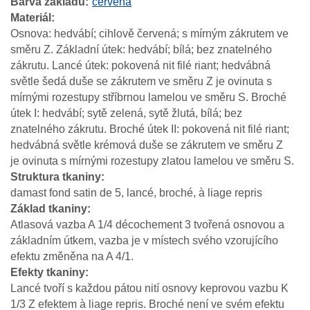
Barva základu
červená
Materiál
Osnova: hedvábí; cihlově červená; s mírným zákrutem ve
směru Z. Základní útek: hedvábí; bílá; bez znatelného
zákrutu. Lancé útek: pokovená nit filé riant; hedvábná
světle šedá duše se zákrutem ve směru Z je ovinuta s
mírnými rozestupy stříbrnou lamelou ve směru S. Broché
útek I: hedvábí; sytě zelená, sytě žlutá, bílá; bez
znatelného zákrutu. Broché útek II: pokovená nit filé riant;
hedvábná světle krémová duše se zákrutem ve směru Z
je ovinuta s mírnými rozestupy zlatou lamelou ve směru S.
Struktura tkaniny
damast fond satin de 5, lancé, broché, à liage repris
Základ tkaniny
Atlasová vazba A 1/4 décochement 3 tvořená osnovou a
základním útkem, vazba je v místech svého vzorujícího
efektu změněna na A 4/1.
Efekty tkaniny
Lancé tvoří s každou pátou nití osnovy keprovou vazbu K
1/3 Z efektem à liage repris. Broché není ve svém efektu