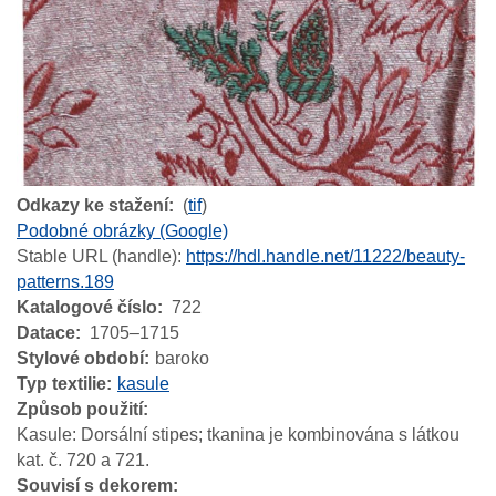
Odkazy ke stažení
(
tif
)
Podobné obrázky (Google)
Stable URL (handle):
https://hdl.handle.net/11222/beauty-
patterns.189
Katalogové číslo
722
Datace
1705–1715
Stylové období
baroko
Typ textilie
kasule
Způsob použití
Kasule: Dorsální stipes; tkanina je kombinována s látkou
kat. č. 720 a 721.
Souvisí s dekorem