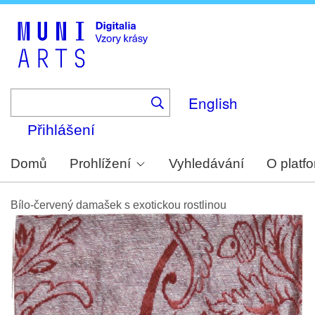
Skip
to
main
content
English
Přihlášení
Domů
Prohlížení
Vyhledávání
O platf
Bílo-červený damašek s exotickou rostlinou