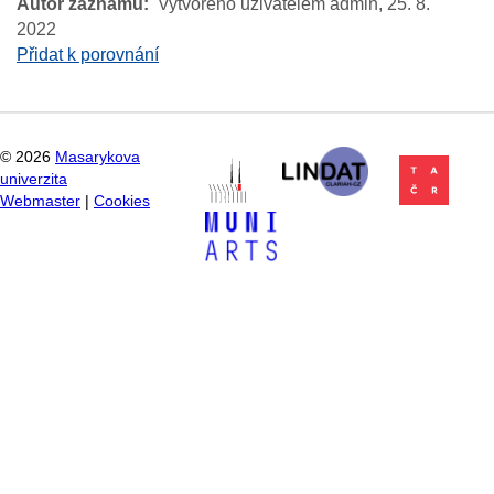
Autor záznamu
Vytvořeno uživatelem admin,
25. 8.
2022
Přidat k porovnání
©
2026
Masarykova
univerzita
Webmaster
|
Cookies