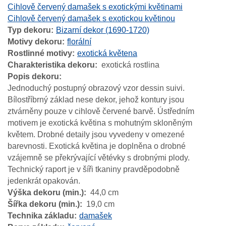
Cihlově červený damašek s exotickými květinami
Cihlově červený damašek s exotickou květinou
Typ dekoru
Bizarní dekor (1690-1720)
Motivy dekoru
florální
Rostlinné motivy
exotická květena
Charakteristika dekoru
exotická rostlina
Popis dekoru
Jednoduchý postupný obrazový vzor dessin suivi.
Bílostříbrný základ nese dekor, jehož kontury jsou
ztvárněny pouze v cihlově červené barvě. Ústředním
motivem je exotická květina s mohutným skloněným
květem. Drobné detaily jsou vyvedeny v omezené
barevnosti. Exotická květina je doplněna o drobné
vzájemně se překrývající větévky s drobnými plody.
Technický raport je v šíři tkaniny pravděpodobně
jedenkrát opakován.
Výška dekoru (min.)
44,0 cm
Šířka dekoru (min.)
19,0 cm
Technika základu
damašek