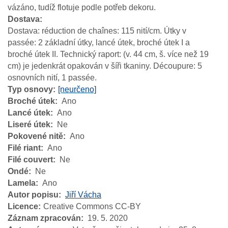
vázáno, tudíž flotuje podle potřeb dekoru.
Dostava
Dostava: réduction de chaînes: 115 nití/cm. Útky v
passée: 2 základní útky, lancé útek, broché útek I a
broché útek II. Technický raport: (v. 44 cm, š. více než 19
cm) je jedenkrát opakován v šíři tkaniny. Découpure: 5
osnovních nití, 1 passée.
Typ osnovy
[neurčeno]
Broché útek
Ano
Lancé útek
Ano
Liseré útek
Ne
Pokovené nitě
Ano
Filé riant
Ano
Filé couvert
Ne
Ondé
Ne
Lamela
Ano
Autor popisu
Jiří Vácha
Licence
Creative Commons CC-BY
Záznam zpracován
19. 5. 2020