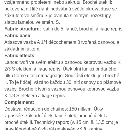
vzájemného propletení, nebo zákrutu. Broché útek II:
pokovená nit filé riant; hedvábná světle okrová duše se
zákrutem ve směru S je ovinuta s mírnými rozestupy
zlatou lamelou ve směru S.
Fabric structure
satin de 5, lancé, broché, à liage repris
Fabric base
Atlasová vazba A 1/4 décochement 3 tvořená osnovou a
základním útkem.
Fabric effects
Lancé: tvoří ve svém efektu s osnovou keprovou vazbu K
2/3 S efektem à liage repris. Útek plní funkci přidaného
útku trame d’accompagnage. Součástí efektu je i broché
II. To je řidčeji vázáno každou 30. nití osnovy do plátnové
vazby. Broché I: tvoří s vaznou osnovou keprovou vazbu
K 1/3 S efektem à liage repris.
Complement
Dostava: réduction de chaînes: 150 nití/cm. Útky
v passée: základní útek, lancé útek, broché útek I a
broché útek II. Technický raport: (v. 15 cm, š. 13,5 cm) je
pravděpodobně čtyřikrát opakován v šíři tkaniny.