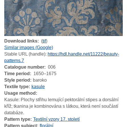
Download links
(
tif
)
Similar images (Google)
Stable URL (handle):
https://hdl.handle.net/11222/beauty-
patterns.7
Catalogue number
006
Time period
1650–1675
Style period
baroko
Textile type
kasule
Usage method
Kasule: Plochy střihu lemující pektorální stipes a dorsální
kříž; tkanina je kombinována s látkou, která není součástí
databáze.
Pattern type
Textilní vzory 17. století
Pattern subject
florální