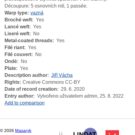
Découpure: 5 osnovních nití, 1 passée.
Warp type
vazná
Broché weft
Yes
Lancé weft
Yes
Liseré weft
No
Metal-coated threads
Yes
Filé riant
Yes
Filé couvert
No
Ondé
No
Plate
Yes
Description author
Jiří Vácha
Rights
Creative Commons CC-BY
Date of record creation
29. 6. 2020
Entry author
Vytvořeno uživatelem admin,
25. 8. 2022
Add to comparison
©
2026
Masaryk