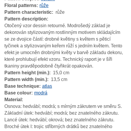
Floral patterns
růže
Pattern characteristic
růže
Pattern description
Otočený vzor dessin retourné. Modrošedý základ je
dekorován stylizovaným rostlinným motivem skládajícím
se ze dvojice částí: drobné květiny s květem s pěticí
tyčinek a stylizovaným keřem růží s jedním květem. Tento
efekt je umocněn drobnými květy v barvě základu dekoru,
které prohlubují efekt vzoru. Technický raport je v šíři
tkaniny pravděpodobně čtyřikrát opakován.
Pattern height (min.)
15,0 cm
Pattern width (min.)
13,5 cm
Base technique
atlas
Base colour
modrá
Material
Osnova: hedvábí; modrá; s mírným zákrutem ve směru S.
Základní útek: hedvábí; modrá; bez znatelného zákrutu.
Lancé útek: hedvábí; okrová; bez znatelného zákrutu.
Broché útek I: trojic stříbrných drátků bez znatelného