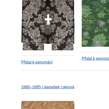
Přidat k porovn
Přidat k porovnání
1680–1695 | damašek | okrová