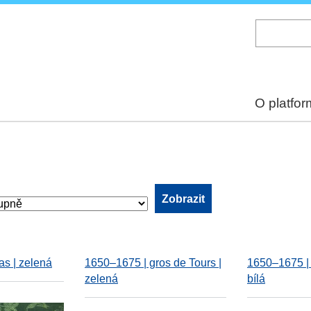
Skip
to
main
content
O platfo
as | zelená
1650–1675 | gros de Tours |
1650–1675 | 
zelená
bílá