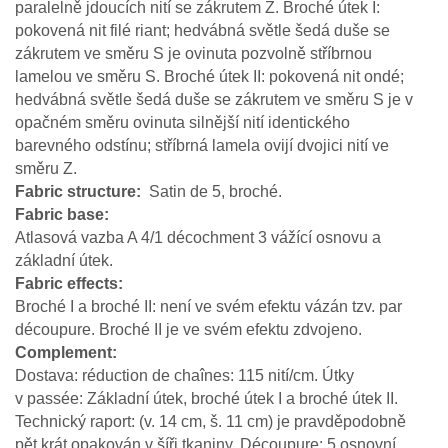
paralelně jdoucích nití se zákrutem Z. Broché útek I:
pokovená nit filé riant; hedvábná světle šedá duše se
zákrutem ve směru S je ovinuta pozvolně stříbrnou
lamelou ve směru S. Broché útek II: pokovená nit ondé;
hedvábná světle šedá duše se zákrutem ve směru S je v
opačném směru ovinuta silnější nití identického
barevného odstínu; stříbrná lamela ovijí dvojici nití ve
směru Z.
Fabric structure
Satin de 5, broché.
Fabric base
Atlasová vazba A 4/1 décochment 3 vážící osnovu a
základní útek.
Fabric effects
Broché I a broché II: není ve svém efektu vázán tzv. par
découpure. Broché II je ve svém efektu zdvojeno.
Complement
Dostava: réduction de chaînes: 115 nití/cm. Útky
v passée: Základní útek, broché útek I a broché útek II.
Technický raport: (v. 14 cm, š. 11 cm) je pravděpodobně
pět krát opakován v šíři tkaniny. Découpure: 5 osnovní