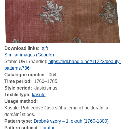
Download links
(
tif
)
Similar images (Google)
Stable URL (handle):
https://hdl.handle.net/11222/beauty-
patterns.736
Catalogue number
064
Time period
1760–1785
Style period
klasicismus
Textile type
kasule
Usage method
Kasule: Pohledové části střihu lemující pektorální a
dorsální stipes.
Pattern type
Drobné vzory – 1. okruh (1760-1800)
Pattern subject
florální