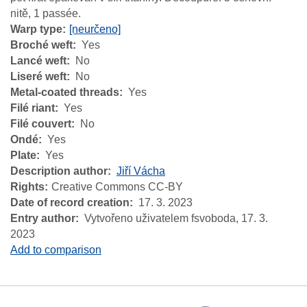
nitě, 1 passée.
Warp type
[neurčeno]
Broché weft
Yes
Lancé weft
No
Liseré weft
No
Metal-coated threads
Yes
Filé riant
Yes
Filé couvert
No
Ondé
Yes
Plate
Yes
Description author
Jiří Vácha
Rights
Creative Commons CC-BY
Date of record creation
17. 3. 2023
Entry author
Vytvořeno uživatelem fsvoboda,
17. 3.
2023
Add to comparison