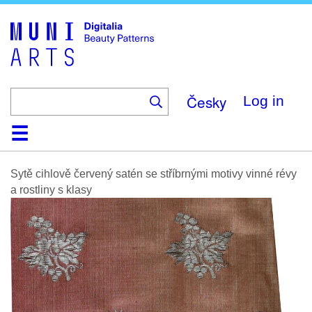
Skip
to
main
content
Česky
Log in
Home
Browse
Search
About
Help
Contact
Digitalia
Sytě cihlově červený satén se stříbrnými motivy vinné révy
a rostliny s klasy