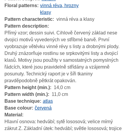
Floral patterns
vinná réva, hrozny
klasy
Pattern characteristic
vinná réva a klasy
Pattern description
Přímý vzor; dessin suivi. Cihlově červený základ nese
dvojici motivů vyvedených ve stříbrné barvě. První
vyobrazuje větévku vinné révy s listy a drobnými plody.
Druhý znázorňuje rostlinu se srpkovitými listy a dvojicí
klasů. Motivy jsou použity v samostatných pomyslných
řádcích, které jsou pravidelně střídány a vzájemně
posunuty. Technický raport je v šíři tkaniny
pravděpodobně pětkrát opakován.
Pattern height (min.)
14,0 cm
Pattern width (min.)
11,0 cm
Base technique
atlas
Base colour
červená
Material
Hlavní osnova: hedvábí; sytě lososová; velice mírný
zákrut Z. Základní útek: hedvábí; světle lososová; trojice