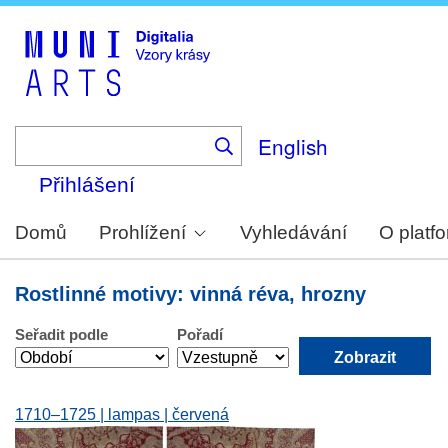
Skip
to
main
content
English
Přihlášení
Domů
Prohlížení
Vyhledávání
O platf
Rostlinné motivy: vinná réva, hrozny
Seřadit podle
Pořadí
1710–1725 | lampas | červená