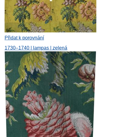
Přidat k porovnání
1730–1740 | lampas | zelená