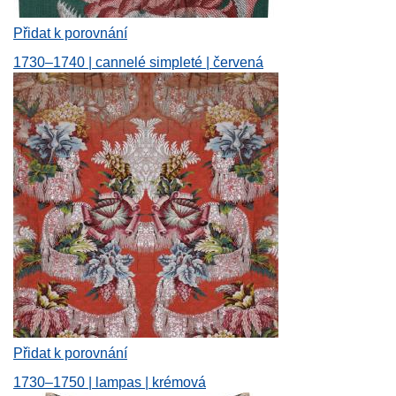
Přidat k porovnání
1730–1740 | cannelé simpleté | červená
Přidat k porovnání
1730–1750 | lampas | krémová