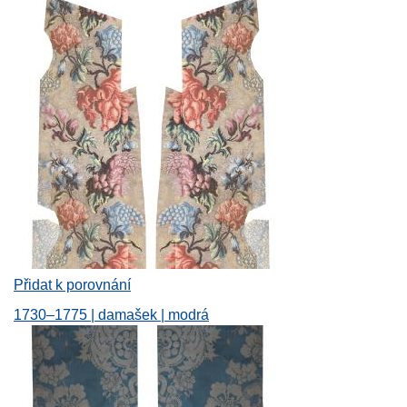
Přidat k porovnání
1730–1775 | damašek | modrá