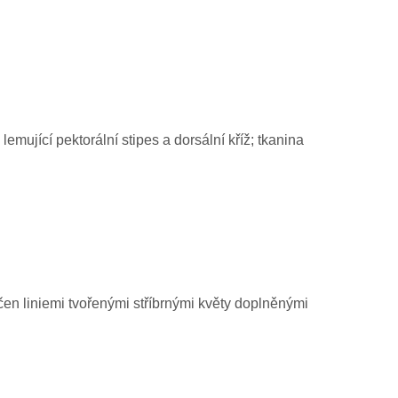
emující pektorální stipes a dorsální kříž; tkanina
ičen liniemi tvořenými stříbrnými květy doplněnými