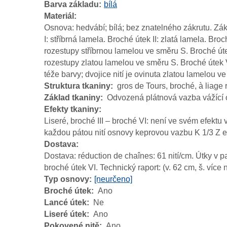
Barva základu
bílá
Materiál
Osnova: hedvábí; bílá; bez znatelného zákrutu. Zákl
I: stříbrná lamela. Broché útek II: zlatá lamela. Br
rozestupy stříbrnou lamelou ve směru S. Broché úte
rozestupy zlatou lamelou ve směru S. Broché útek V
téže barvy; dvojice nití je ovinuta zlatou lamelou 
Struktura tkaniny
gros de Tours, broché, à liage 
Základ tkaniny
Odvozená plátnová vazba vážící o
Efekty tkaniny
Liseré, broché III – broché VI: není ve svém efektu 
každou pátou nití osnovy keprovou vazbu K 1/3 Z ef
Dostava
Dostava: réduction de chaînes: 61 nití/cm. Útky v pas
broché útek VI. Technický raport: (v. 62 cm, š. více
Typ osnovy
[neurčeno]
Broché útek
Ano
Lancé útek
Ne
Liseré útek
Ano
Pokovené nitě
Ano