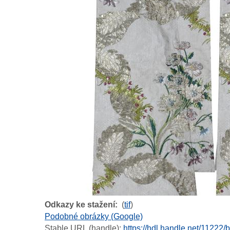
Odkazy ke stažení
(
tif
)
Podobné obrázky (Google)
Stable URL (handle):
https://hdl.handle.net/11222/