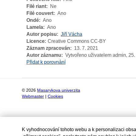
Filé riant
Ne
Filé couvert
Ano
Ondé
Ano
Lamela
Ano
Autor popisu
Jiří Vácha
Licence
Creative Commons CC-BY
Záznam zpracován
13. 7. 2021
Autor záznamu
Vytvořeno uživatelem admin,
25.
Přidat k porovnání
©
2026
Masarykova univerzita
Webmaster
|
Cookies
K vyhodnocování tohoto webu a k personalizaci obsa