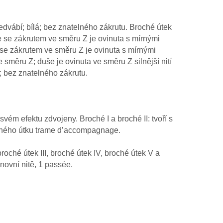
hedvábí; bílá; bez znatelného zákrutu. Broché útek
uše se zákrutem ve směru Z je ovinuta s mírnými
 se zákrutem ve směru Z je ovinuta s mírnými
měru Z; duše je ovinuta ve směru Z silnější nití
ů; bez znatelného zákrutu.
svém efektu zdvojeny. Broché I a broché II: tvoří s
idaného útku trame d’accompagnage.
broché útek III, broché útek IV, broché útek V a
snovní nitě, 1 passée.