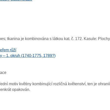
pes; tkanina je kombinována s látkou kat. č. 172. Kasule: Plochy l
keřem růží
y – 1. okruh (1740-1775, 1789?)
tace
ední motiv květiny kombinující rozličná květenství, ten je ohran
edenkrát opakován.