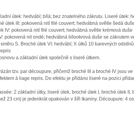
adní útek: hedvábí; bílá; bez znatelného zákrutu. Liseré útek: 
oché útek III: pokovená nití filé couvert; hedvábná světle šedá d
k IV: pokovená nití filé couvert; hedvábná světle krémová duše
: pokovená nit ondé; hedvábná bílookrová duše se zákrutem ve s
ve směru S. Broché útek VI: hedvábí; X útků 10 barevných odstín
repris
snovu a základní útek společně s liseré útkem.
vázán tzv. par découpure, přičemž broché III a broché IV jsou ve 
ektem à liage repris. Do efektu je přidáno liseré na pozici př
sée: 2 základní útky, liseré útek, broché útek I, broché útek II, 
 než 23 cm) je jedenkrát opakován v šíři tkaniny. Découpure: 4 o