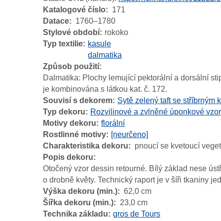
Katalogové číslo
171
Datace
1760–1780
Stylové období
rokoko
Typ textilie
kasule
dalmatika
Způsob použití
Dalmatika: Plochy lemující pektorální a dorsální sti
je kombinována s látkou kat. č. 172.
Souvisí s dekorem
Sytě zelený taft se stříbrným 
Typ dekoru
Rozvilinové a zvlněné úponkové vzor
Motivy dekoru
florální
Rostlinné motivy
[neurčeno]
Charakteristika dekoru
pnoucí se kvetoucí vege
Popis dekoru
Otočený vzor dessin retourné. Bílý základ nese ústř
o drobně květy. Technický raport je v šíři tkaniny j
Výška dekoru (min.)
62,0 cm
Šířka dekoru (min.)
23,0 cm
Technika základu
gros de Tours