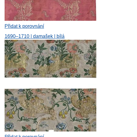
Přidat k porovnání
1690–1710 | damašek | bílá
Přidat k porovnání