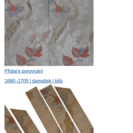
Přidat k porovnání
1690–1705 | damašek | bílá