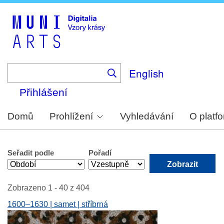
Skip
to
main
content
English
Přihlášení
Domů
Prohlížení
Vyhledávání
O platf
Seřadit podle
Pořadí
Zobrazeno 1 - 40 z 404
1600–1630 | samet | stříbrná