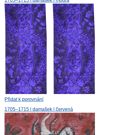
1705–1715 | damašek | modrá
Přidat k porovnání
1705–1715 | damašek | červená