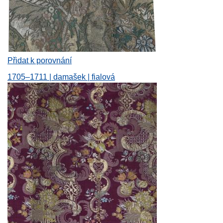
Přidat k porovnání
1705–1711 | damašek | fialová