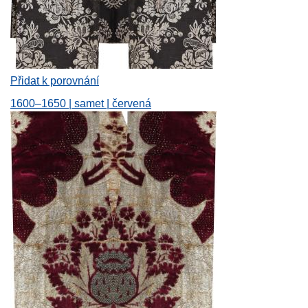
Přidat k porovnání
1600–1650 | samet | červená