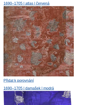
1690–1705 | atlas | červená
Přidat k porovnání
1690–1705 | damašek | modrá