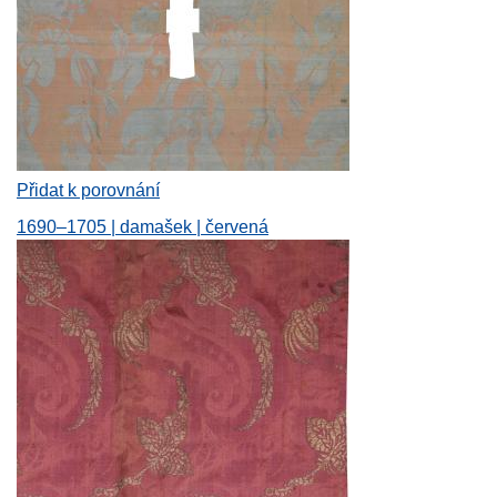
Přidat k porovnání
1690–1705 | damašek | červená