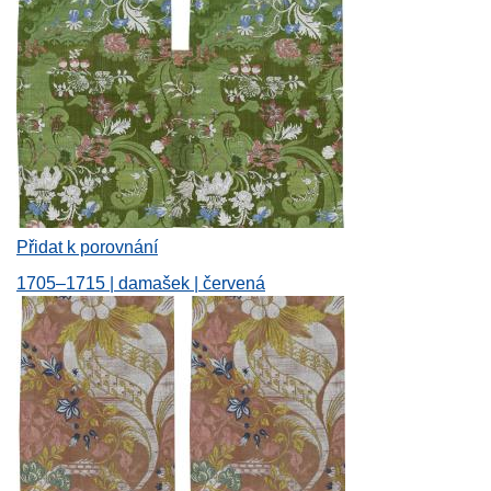
Přidat k porovnání
1705–1715 | damašek | červená