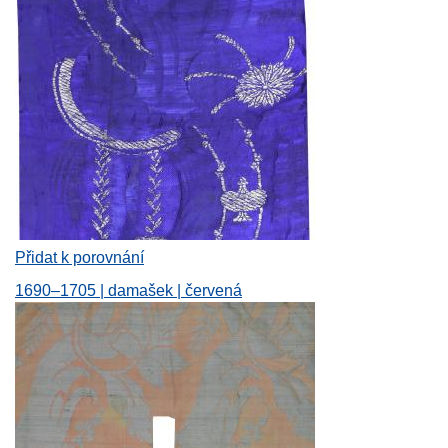
Přidat k porovnání
1690–1705 | damašek | červená