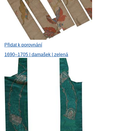
Přidat k porovnání
1690–1705 | damašek | zelená