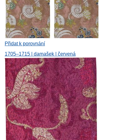
Přidat k porovnání
1705–1715 | damašek | červená