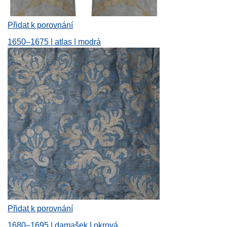
Přidat k porovnání
1650–1675 | atlas | modrá
Přidat k porovnání
1680–1695 | damašek | okrová