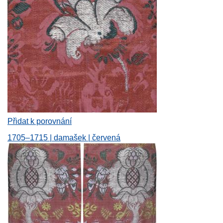
Přidat k porovnání
1705–1715 | damašek | červená