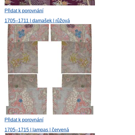
Přidat k porovnání
1705–1711 | damašek | růžová
Přidat k porovnání
1705–1715 | lampas | červená