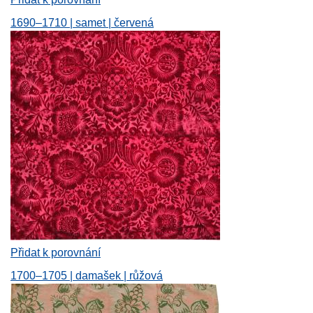
1690–1710 | samet | červená
Přidat k porovnání
1700–1705 | damašek | růžová