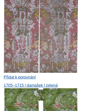
Přidat k porovnání
1705–1715 | damašek | zelená