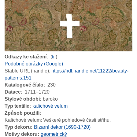
Odkazy ke stažení
(
tif
)
Podobné obrázky (Google)
Stable URL (handle):
https://hdl.handle.net/11222/beauty-
patterns.151
Katalogové číslo
230
Datace
1711–1720
Stylové období
baroko
Typ textilie
kalichové velum
Způsob použití
Kalichové velum: Veškeré pohledové části střihu.
Typ dekoru
Bizarní dekor (1690-1720)
Motivy dekoru
geometrický