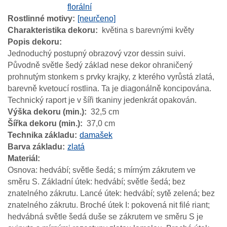
florální
Rostlinné motivy
[neurčeno]
Charakteristika dekoru
květina s barevnými květy
Popis dekoru
Jednoduchý postupný obrazový vzor dessin suivi.
Původně světle šedý základ nese dekor ohraničený
prohnutým stonkem s prvky krajky, z kterého vyrůstá zlatá,
barevně kvetoucí rostlina. Ta je diagonálně koncipována.
Technický raport je v šíři tkaniny jedenkrát opakován.
Výška dekoru (min.)
32,5 cm
Šířka dekoru (min.)
37,0 cm
Technika základu
damašek
Barva základu
zlatá
Materiál
Osnova: hedvábí; světle šedá; s mírným zákrutem ve
směru S. Základní útek: hedvábí; světle šedá; bez
znatelného zákrutu. Lancé útek: hedvábí; sytě zelená; bez
znatelného zákrutu. Broché útek I: pokovená nit filé riant;
hedvábná světle šedá duše se zákrutem ve směru S je