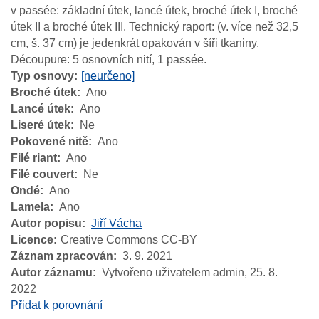
v passée: základní útek, lancé útek, broché útek I, broché
útek II a broché útek III. Technický raport: (v. více než 32,5
cm, š. 37 cm) je jedenkrát opakován v šíři tkaniny.
Découpure: 5 osnovních nití, 1 passée.
Typ osnovy
[neurčeno]
Broché útek
Ano
Lancé útek
Ano
Liseré útek
Ne
Pokovené nitě
Ano
Filé riant
Ano
Filé couvert
Ne
Ondé
Ano
Lamela
Ano
Autor popisu
Jiří Vácha
Licence
Creative Commons CC-BY
Záznam zpracován
3. 9. 2021
Autor záznamu
Vytvořeno uživatelem admin,
25. 8.
2022
Přidat k porovnání