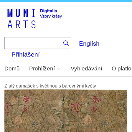
Skip
to
main
content
English
Přihlášení
Domů
Prohlížení
Vyhledávání
O platf
Zlatý damašek s květinou s barevnými květy