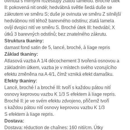
ovinuta s mírnými rozestupy zlatou lamelou. Broché útek
II: pokovená nit ondé; hedvábná světle šedá duše se
zákrutem ve směru S; duše je ovinuta ve směru Z silnější
hedvábnou nití téhož barevného odstínu; zlatá lamela
ovíjí dvojici nití ve směru S. Broché útek III: hedvábí; X
útků 3 barevných odstínů; bez znatelného zákrutu.
Struktura tkaniny
damast fond satin de 5, lancé, broché, à liage repris
Základ tkaniny
Atlasová vazba A 1/4 décochement 3 tvořená osnovou a
základním útkem, vazba je v místech svého vzorujícího
efektu změněna na A 4/1, čímž vzniká efekt damašku.
Efekty tkaniny
Lancé, broché I a broché III: tvoří s každou pátou nití
osnovy keprovou vazbu K 1/3 S efektem à liage repris.
Broché II: je ve svém efektu zdvojeno, přičemž tvoří
s každou pátou nití osnovy keprovou vazbu K 1/3
S efektem à liage repris.
Dostava
Dostava: réduction de chaînes: 160 nití/cm. Útky