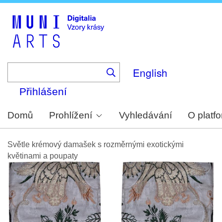
Skip
to
main
content
English
Přihlášení
Domů
Prohlížení
Vyhledávání
O platf
Světle krémový damašek s rozměrnými exotickými
květinami a poupaty