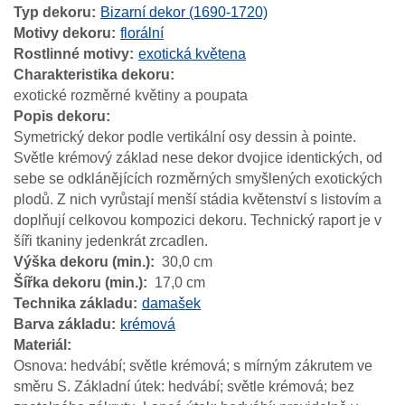
Typ dekoru
Bizarní dekor (1690-1720)
Motivy dekoru
florální
Rostlinné motivy
exotická květena
Charakteristika dekoru
exotické rozměrné květiny a poupata
Popis dekoru
Symetrický dekor podle vertikální osy dessin à pointe.
Světle krémový základ nese dekor dvojice identických, od
sebe se odklánějících rozměrných smyšlených exotických
plodů. Z nich vyrůstají menší stádia květenství s listovím a
doplňují celkovou kompozici dekoru. Technický raport je v
šíři tkaniny jedenkrát zrcadlen.
Výška dekoru (min.)
30,0 cm
Šířka dekoru (min.)
17,0 cm
Technika základu
damašek
Barva základu
krémová
Materiál
Osnova: hedvábí; světle krémová; s mírným zákrutem ve
směru S. Základní útek: hedvábí; světle krémová; bez