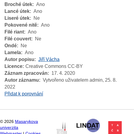
Broché útek
Ano
Lancé útek
Ano
Liseré útek
Ne
Pokovené nitě
Ano
Filé riant
Ano
Filé couvert
Ne
Ondé
Ne
Lamela
Ano
Autor popisu
Jiří Vácha
Licence
Creative Commons CC-BY
Záznam zpracován
17. 4. 2020
Autor záznamu
Vytvořeno uživatelem admin,
25. 8.
2022
Přidat k porovnání
©
2026
Masarykova
univerzita
Webmaster
|
Cookies