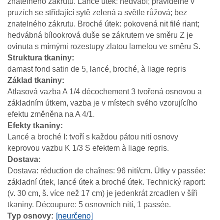
znatelného zákrutu. Lancé útek: hedvábí; pravidelně v
pruzích se střídající sytě zelená a světle růžová; bez
znatelného zákrutu. Broché útek: pokovená nit filé riant;
hedvábná bílookrová duše se zákrutem ve směru Z je
ovinuta s mírnými rozestupy zlatou lamelou ve směru S.
Struktura tkaniny
damast fond satin de 5, lancé, broché, à liage repris
Základ tkaniny
Atlasová vazba A 1/4 décochement 3 tvořená osnovou a
základním útkem, vazba je v místech svého vzorujícího
efektu změněna na A 4/1.
Efekty tkaniny
Lancé a broché I: tvoří s každou pátou nití osnovy
keprovou vazbu K 1/3 S efektem à liage repris.
Dostava
Dostava: réduction de chaînes: 96 nití/cm. Útky v passée:
základní útek, lancé útek a broché útek. Technický raport:
(v. 30 cm, š. více než 17 cm) je jedenkrát zrcadlen v šíři
tkaniny. Découpure: 5 osnovních nití, 1 passée.
Typ osnovy
[neurčeno]