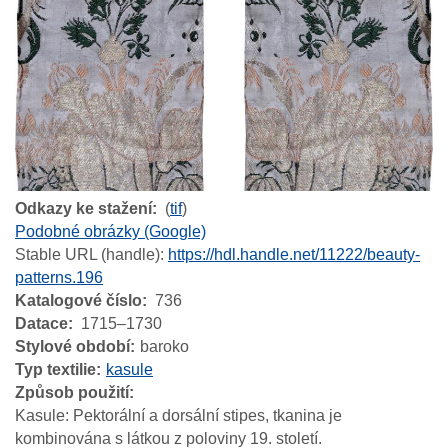
Odkazy ke stažení
(
tif
)
Podobné obrázky (Google)
Stable URL (handle):
https://hdl.handle.net/11222/beauty-
patterns.196
Katalogové číslo
736
Datace
1715–1730
Stylové období
baroko
Typ textilie
kasule
Způsob použití
Kasule: Pektorální a dorsální stipes, tkanina je
kombinována s látkou z poloviny 19. století.