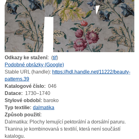
Odkazy ke stažení
(
tif
)
Podobné obrázky (Google)
Stable URL (handle):
https://hdl.handle.net/11222/beauty-
patterns.39
Katalogové číslo
046
Datace
1730–1740
Stylové období
baroko
Typ textilie
dalmatika
Způsob použití
Dalmatika: Plochy lemující pektorální a dorsální paruru.
Tkanina je kombinovaná s textilií, která není součástí
katalogu.