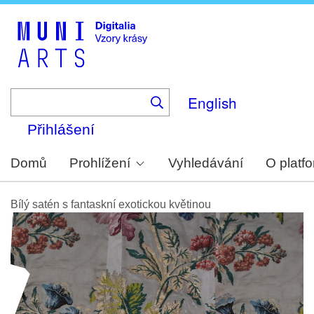
Skip
to
main
content
English
Přihlášení
Domů
Prohlížení
Vyhledávání
O platf
Bílý satén s fantaskní exotickou květinou