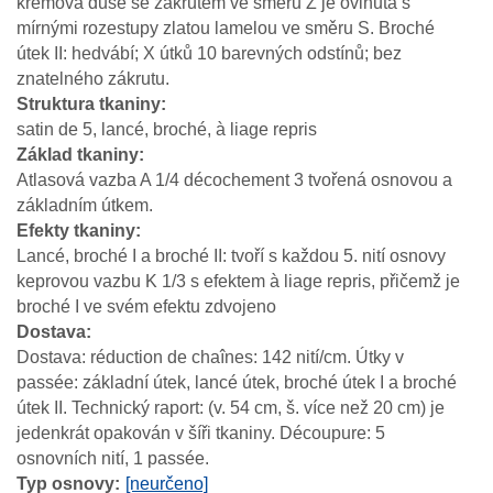
krémová duše se zákrutem ve směru Z je ovinuta s
mírnými rozestupy zlatou lamelou ve směru S. Broché
útek II: hedvábí; X útků 10 barevných odstínů; bez
znatelného zákrutu.
Struktura tkaniny
satin de 5, lancé, broché, à liage repris
Základ tkaniny
Atlasová vazba A 1/4 décochement 3 tvořená osnovou a
základním útkem.
Efekty tkaniny
Lancé, broché I a broché II: tvoří s každou 5. nití osnovy
keprovou vazbu K 1/3 s efektem à liage repris, přičemž je
broché I ve svém efektu zdvojeno
Dostava
Dostava: réduction de chaînes: 142 nití/cm. Útky v
passée: základní útek, lancé útek, broché útek I a broché
útek II. Technický raport: (v. 54 cm, š. více než 20 cm) je
jedenkrát opakován v šíři tkaniny. Découpure: 5
osnovních nití, 1 passée.
Typ osnovy
[neurčeno]