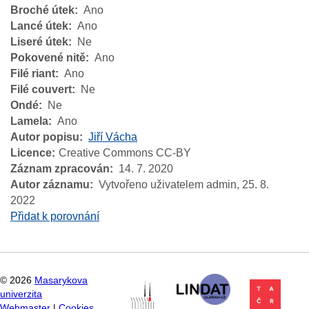
Broché útek
Ano
Lancé útek
Ano
Liseré útek
Ne
Pokovené nitě
Ano
Filé riant
Ano
Filé couvert
Ne
Ondé
Ne
Lamela
Ano
Autor popisu
Jiří Vácha
Licence
Creative Commons CC-BY
Záznam zpracován
14. 7. 2020
Autor záznamu
Vytvořeno uživatelem admin,
25. 8.
2022
Přidat k porovnání
©
2026
Masarykova
univerzita
Webmaster
|
Cookies