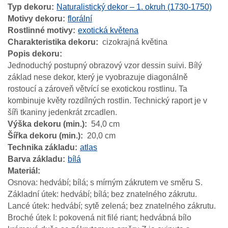
Typ dekoru
Naturalistický dekor – 1. okruh (1730-1750)
Motivy dekoru
florální
Rostlinné motivy
exotická květena
Charakteristika dekoru
cizokrajná květina
Popis dekoru
Jednoduchý postupný obrazový vzor dessin suivi. Bílý
základ nese dekor, který je vyobrazuje diagonálně
rostoucí a zároveň větvící se exotickou rostlinu. Ta
kombinuje květy rozdílných rostlin. Technický raport je v
šíři tkaniny jedenkrát zrcadlen.
Výška dekoru (min.)
54,0 cm
Šířka dekoru (min.)
20,0 cm
Technika základu
atlas
Barva základu
bílá
Materiál
Osnova: hedvábí; bílá; s mírným zákrutem ve směru S.
Základní útek: hedvábí; bílá; bez znatelného zákrutu.
Lancé útek: hedvábí; sytě zelená; bez znatelného zákrutu.
Broché útek I: pokovená nit filé riant; hedvábná bílo