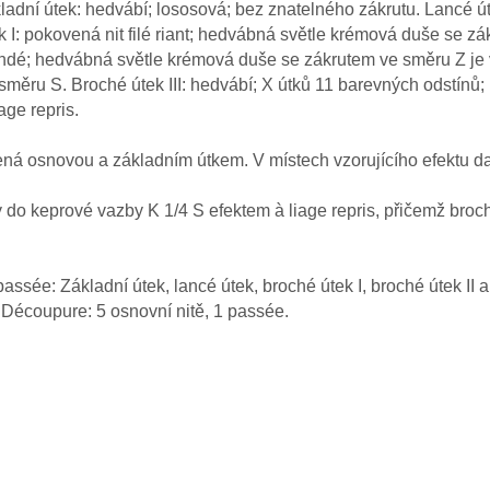
kladní útek: hedvábí; lososová; bez znatelného zákrutu. Lancé 
k I: pokovená nit filé riant; hedvábná světle krémová duše se z
ndé; hedvábná světle krémová duše se zákrutem ve směru Z je v 
e směru S. Broché útek III: hedvábí; X útků 11 barevných odstínů
age repris.
ená osnovou a základním útkem. V místech vzorujícího efektu d
y do keprové vazby K 1/4 S efektem à liage repris, přičemž broch
ssée: Základní útek, lancé útek, broché útek I, broché útek II a b
y. Découpure: 5 osnovní nitě, 1 passée.