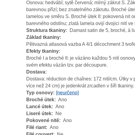
Osnova: hedvábí; sytě červená; mírný zákrut S. Zá
barevnou přízí; bez znatelného zákrutu. Broché úte
lamelou ve směru S. Broché útek II: pokovená nit o
barevného odstínu; zlatá lamela ovijí dvojici nití v
Struktura tkaniny
Damast satin de 5, broché, à li
Základ tkaniny
Pětivazná atlasová vazba A 4/1 décochment 3 tvoř
Efekty tkaniny
Broché I a broché II: je vázáno každou 5 nití osnov
svém efektu vázán tzv. par découpure.
Dostava
Dostava: réduction de chaînes: 172 nití/cm. Útky v pa
více než 24 cm) je jedenkrát zrcadlen v šíři tkanin
Typ osnovy
[neurčeno]
Broché útek
Ano
Lancé útek
Ano
Liseré útek
Ne
Pokovené nitě
Ano
Filé riant
Ano
Filé couvert
Ne