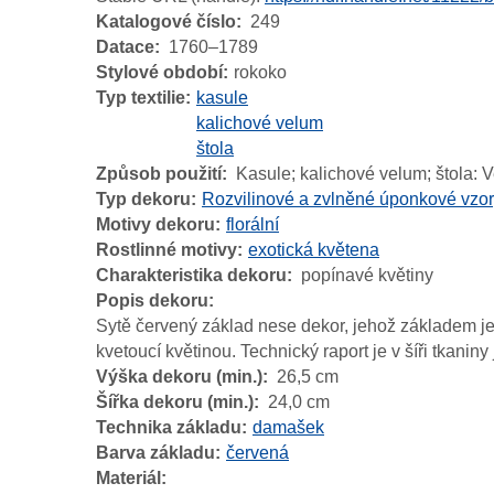
Katalogové číslo
249
Datace
1760–1789
Stylové období
rokoko
Typ textilie
kasule
kalichové velum
štola
Způsob použití
Kasule; kalichové velum; štola: 
Typ dekoru
Rozvilinové a zvlněné úponkové vzor
Motivy dekoru
florální
Rostlinné motivy
exotická květena
Charakteristika dekoru
popínavé květiny
Popis dekoru
Sytě červený základ nese dekor, jehož základem je 
kvetoucí květinou. Technický raport je v šíři tkaniny
Výška dekoru (min.)
26,5 cm
Šířka dekoru (min.)
24,0 cm
Technika základu
damašek
Barva základu
červená
Materiál