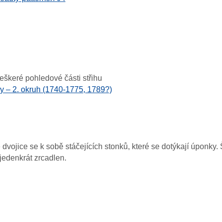
Veškeré pohledové části střihu
y – 2. okruh (1740-1775, 1789?)
dvojice se k sobě stáčejících stonků, které se dotýkají úponky
 jedenkrát zrcadlen.