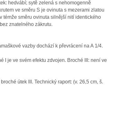
útek: hedvábí; sytě zelená s nehomogenně
ákrutem ve směru S je ovinuta s mezerami zlatou
témže směru ovinuta silnější nití identického
; bez znatelného zákrutu.
amaškové vazby dochází k převrácení na A 1/4.
é I je ve svém efektu zdvojen. Broché III: není ve
roché útek III. Technický raport: (v. 26,5 cm, š.