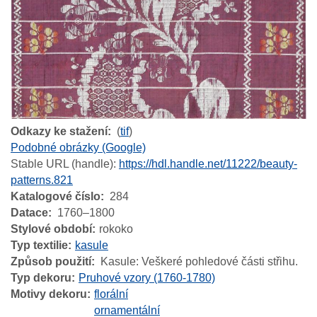
Odkazy ke stažení
(
tif
)
Podobné obrázky (Google)
Stable URL (handle):
https://hdl.handle.net/11222/beauty-
patterns.821
Katalogové číslo
284
Datace
1760–1800
Stylové období
rokoko
Typ textilie
kasule
Způsob použití
Kasule: Veškeré pohledové části střihu.
Typ dekoru
Pruhové vzory (1760-1780)
Motivy dekoru
florální
ornamentální