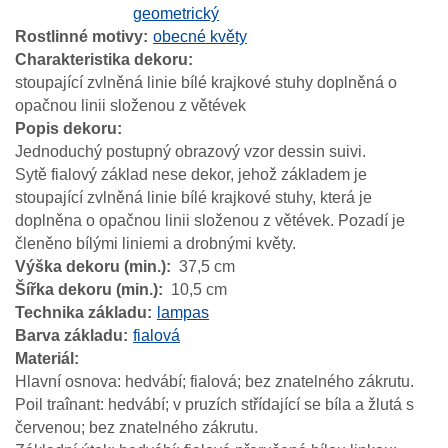
geometrický
Rostlinné motivy
obecné květy
Charakteristika dekoru
stoupající zvlněná linie bílé krajkové stuhy doplněná o
opačnou linii složenou z větévek
Popis dekoru
Jednoduchý postupný obrazový vzor dessin suivi.
Sytě fialový základ nese dekor, jehož základem je
stoupající zvlněná linie bílé krajkové stuhy, která je
doplněna o opačnou linii složenou z větévek. Pozadí je
členěno bílými liniemi a drobnými květy.
Výška dekoru (min.)
37,5 cm
Šířka dekoru (min.)
10,5 cm
Technika základu
lampas
Barva základu
fialová
Materiál
Hlavní osnova: hedvábí; fialová; bez znatelného zákrutu.
Poil traînant: hedvábí; v pruzích střídající se bíla a žlutá s
červenou; bez znatelného zákrutu.