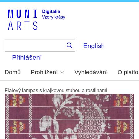
Skip
to
main
content
English
Přihlášení
Domů
Prohlížení
Vyhledávání
O platf
Fialový lampas s krajkovou stuhou a rostlinami