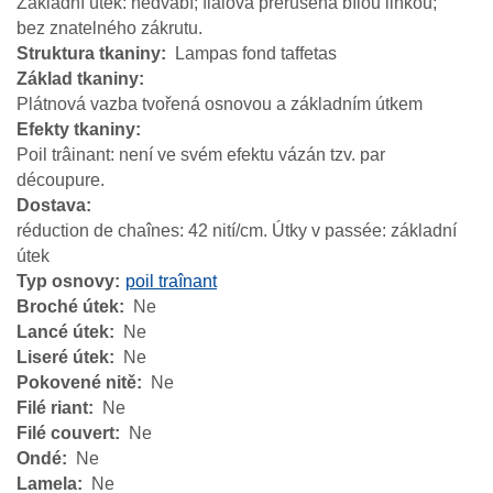
Základní útek: hedvábí; fialová přerušená bílou linkou;
bez znatelného zákrutu.
Struktura tkaniny
Lampas fond taffetas
Základ tkaniny
Plátnová vazba tvořená osnovou a základním útkem
Efekty tkaniny
Poil trâinant: není ve svém efektu vázán tzv. par
découpure.
Dostava
réduction de chaînes: 42 nití/cm. Útky v passée: základní
útek
Typ osnovy
poil traînant
Broché útek
Ne
Lancé útek
Ne
Liseré útek
Ne
Pokovené nitě
Ne
Filé riant
Ne
Filé couvert
Ne
Ondé
Ne
Lamela
Ne