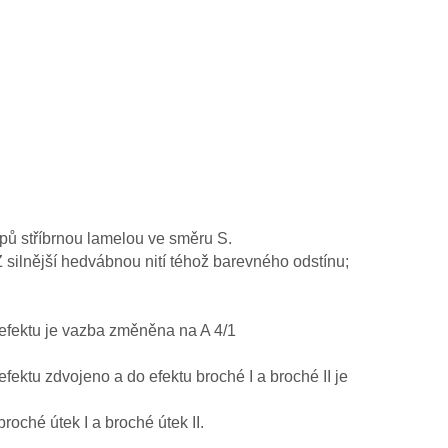
upů stříbrnou lamelou ve směru S.
 silnější hedvábnou nití téhož barevného odstínu;
efektu je vazba změněna na A 4/1
efektu zdvojeno a do efektu broché I a broché II je
broché útek I a broché útek II.