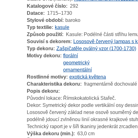
Katalogové číslo
292
Datace
1715–1730
Stylové období
baroko
Typ textilie
kasule
Způsob použití
Kasule: Podélné části střihu lemu
Souvisí s dekorem
Lososově červený lampas s ka
Typ dekoru
Zašpičatěle oválný vzor (1700-1730)
Motivy dekoru
florální
geometrický
ornamentální
Rostlinné motivy
exotická květena
Charakteristika dekoru
fragmentárně dochovalé dv
Popis dekoru
Původní lokace: Římskokatolická Stařeč.
Dekor: Symetrický dekor podle vertikální osy dessin
Lososově červený základ nese osově souměrný dekor,
podélně jdoucí zvlněnou linií okrasné krajkové stuh
Technický raport je v šíři tkaniny jedenkrát zrcadlen
Výška dekoru (min.)
63,0 cm