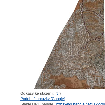
Odkazy ke stažení
(
tif
)
Podobné obrázky (Google)
Stable URL (handle):
https://hdl.handle.net/11222/