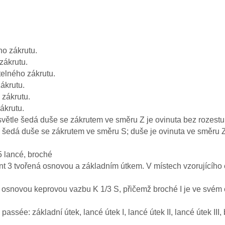
ho zákrutu.
zákrutu.
telného zákrutu.
ákrutu.
 zákrutu.
ákrutu.
 světle šedá duše se zákrutem ve směru Z je ovinuta bez rozest
e šedá duše se zákrutem ve směru S; duše je ovinuta ve směru Z
 lancé, broché
t 3 tvořená osnovou a základním útkem. V místech vzorujícího 
nou osnovou keprovou vazbu K 1/3 S, přičemž broché I je ve svém 
passée: základní útek, lancé útek I, lancé útek II, lancé útek III, 