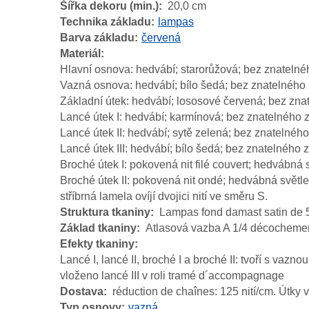
Šířka dekoru (min.)
20,0 cm
Technika základu
lampas
Barva základu
červená
Materiál
Hlavní osnova: hedvábí; starorůžová; bez znatelné
Vazná osnova: hedvábí; bílo šedá; bez znatelného 
Základní útek: hedvábí; lososové červená; bez zna
Lancé útek I: hedvábí; karmínová; bez znatelného z
Lancé útek II: hedvábí; sytě zelená; bez znatelného
Lancé útek III: hedvábí; bílo šedá; bez znatelného z
Broché útek I: pokovená nit filé couvert; hedvábná
Broché útek II: pokovená nit ondé; hedvábná světl
stříbrná lamela ovíjí dvojici nití ve směru S.
Struktura tkaniny
Lampas fond damast satin de 5
Základ tkaniny
Atlasová vazba A 1/4 décochemen
Efekty tkaniny
Lancé I, lancé II, broché I a broché II: tvoří s vaz
vloženo lancé III v roli tramé d´accompagnage
Dostava
réduction de chaînes: 125 nití/cm. Útky v 
Typ osnovy
vazná