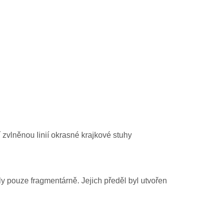
í zvlněnou linií okrasné krajkové stuhy
y pouze fragmentárně. Jejich předěl byl utvořen