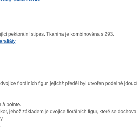
jící pektorální stipes. Tkanina je kombinována s 293.
rafiáty
ojice florálních figur, jejichž předěl byl utvořen podélně jdouc
 à pointe.
 jehož základem je dvojice florálních figur, které se dochoval
y.
.