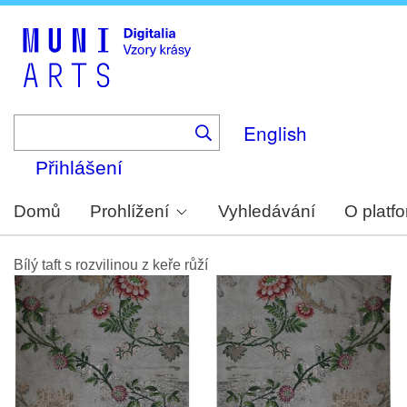
Skip
to
main
content
English
Přihlášení
Domů
Prohlížení
Vyhledávání
O platf
Bílý taft s rozvilinou z keře růží