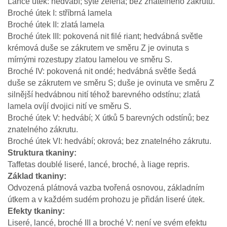
Lancé útek: hedvábí; sytě zelená; bez znatelného zákrutu.
Broché útek I: stříbrná lamela
Broché útek II: zlatá lamela
Broché útek III: pokovená nit filé riant; hedvábná světle
krémová duše se zákrutem ve směru Z je ovinuta s
mírnými rozestupy zlatou lamelou ve směru S.
Broché IV: pokovená nit ondé; hedvábná světle šedá
duše se zákrutem ve směru S; duše je ovinuta ve směru Z
silnější hedvábnou nití téhož barevného odstínu; zlatá
lamela ovíjí dvojici nití ve směru S.
Broché útek V: hedvábí; X útků 5 barevných odstínů; bez
znatelného zákrutu.
Broché útek VI: hedvábí; okrová; bez znatelného zákrutu.
Struktura tkaniny
Taffetas doublé liseré, lancé, broché, à liage repris.
Základ tkaniny
Odvozená plátnová vazba tvořená osnovou, základním
útkem a v každém sudém prohozu je přidán liseré útek.
Efekty tkaniny
Liseré, lancé, broché III a broché V: není ve svém efektu