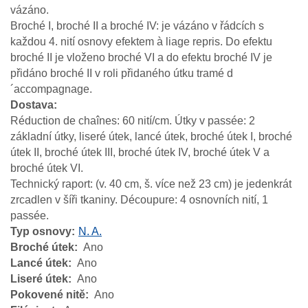
vázáno.
Broché I, broché II a broché IV: je vázáno v řádcích s
každou 4. nití osnovy efektem à liage repris. Do efektu
broché II je vloženo broché VI a do efektu broché IV je
přidáno broché II v roli přidaného útku tramé d
´accompagnage.
Dostava
Réduction de chaînes: 60 nití/cm. Útky v passée: 2
základní útky, liseré útek, lancé útek, broché útek I, broché
útek II, broché útek III, broché útek IV, broché útek V a
broché útek VI.
Technický raport: (v. 40 cm, š. více než 23 cm) je jedenkrát
zrcadlen v šíři tkaniny. Découpure: 4 osnovních nití, 1
passée.
Typ osnovy
N. A.
Broché útek
Ano
Lancé útek
Ano
Liseré útek
Ano
Pokovené nitě
Ano