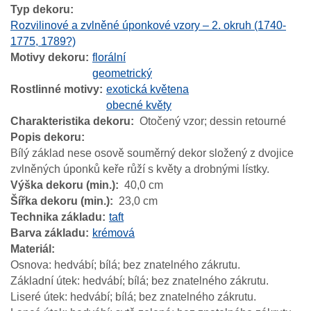
Typ dekoru
Rozvilinové a zvlněné úponkové vzory – 2. okruh (1740-
1775, 1789?)
Motivy dekoru
florální
geometrický
Rostlinné motivy
exotická květena
obecné květy
Charakteristika dekoru
Otočený vzor; dessin retourné
Popis dekoru
Bílý základ nese osově souměrný dekor složený z dvojice
zvlněných úponků keře růží s květy a drobnými lístky.
Výška dekoru (min.)
40,0 cm
Šířka dekoru (min.)
23,0 cm
Technika základu
taft
Barva základu
krémová
Materiál
Osnova: hedvábí; bílá; bez znatelného zákrutu.
Základní útek: hedvábí; bílá; bez znatelného zákrutu.
Liseré útek: hedvábí; bílá; bez znatelného zákrutu.