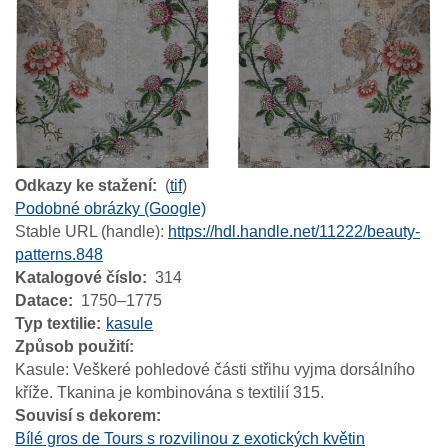
Odkazy ke stažení
(
tif
)
Podobné obrázky (Google)
Stable URL (handle):
https://hdl.handle.net/11222/beauty-
patterns.848
Katalogové číslo
314
Datace
1750–1775
Typ textilie
kasule
Způsob použití
Kasule: Veškeré pohledové části střihu vyjma dorsálního
kříže. Tkanina je kombinována s textilií 315.
Souvisí s dekorem
Bílé gros de Tours s rozvilinou z exotických květin