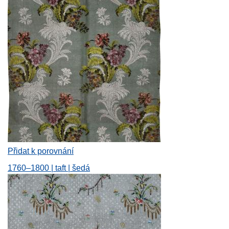
Přidat k porovnání
1760–1800 | taft | šedá