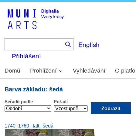
Skip
to
main
content
English
Přihlášení
Domů
Prohlížení
Vyhledávání
O platf
Barva základu: šedá
Seřadit podle
Pořadí
1740–1760 | taft | šedá