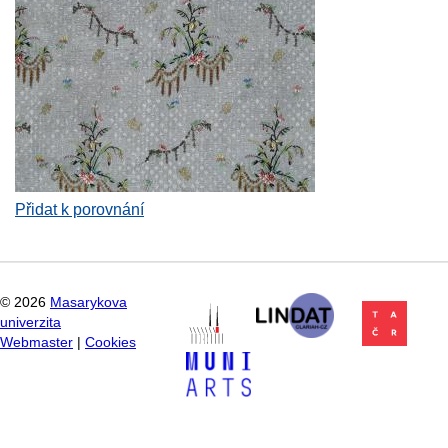
Přidat k porovnání
©
2026
Masarykova
univerzita
Webmaster
|
Cookies