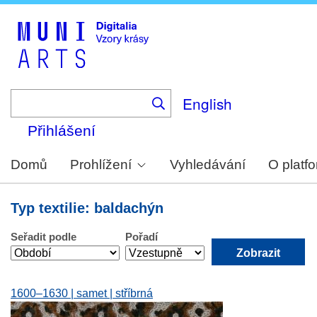
Skip
to
main
content
English
Přihlášení
Domů
Prohlížení
Vyhledávání
O platf
Typ textilie: baldachýn
Seřadit podle
Pořadí
1600–1630 | samet | stříbrná