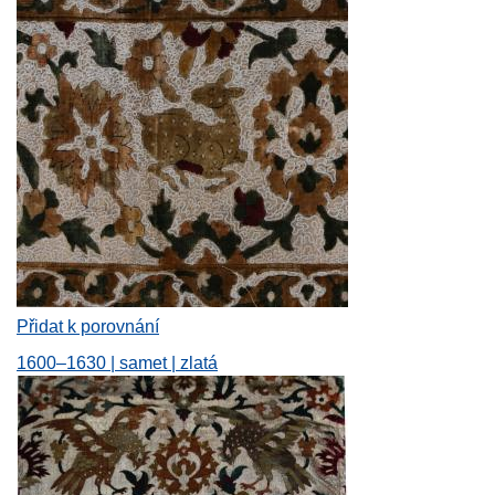
Přidat k porovnání
1600–1630 | samet | zlatá