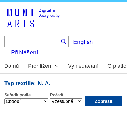
Skip
to
main
content
English
Přihlášení
Domů
Prohlížení
Vyhledávání
O platf
Typ textilie: N. A.
Seřadit podle
Pořadí