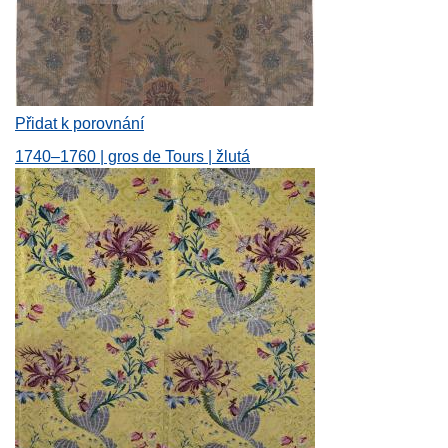
Přidat k porovnání
1740–1760 | gros de Tours | žlutá