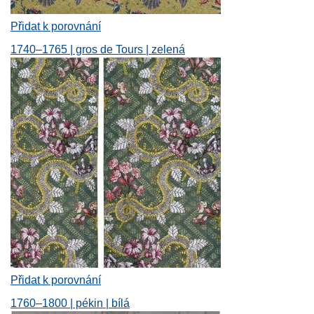
Přidat k porovnání
1740–1765 | gros de Tours | zelená
Přidat k porovnání
1760–1800 | pékin | bílá