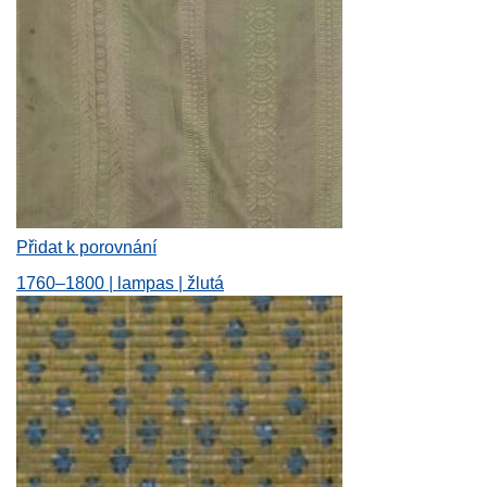
Přidat k porovnání
1760–1800 | lampas | žlutá