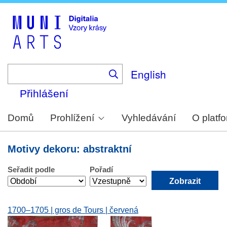
Skip
to
main
content
English
Přihlášení
Domů
Prohlížení
Vyhledávání
O platf
Motivy dekoru: abstraktní
Seřadit podle
Pořadí
1700–1705 | gros de Tours | červená