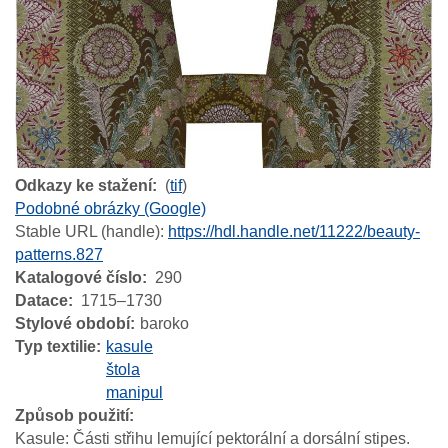
Odkazy ke stažení
(
tif
)
Podobné obrázky (Google)
Stable URL (handle):
https://hdl.handle.net/11222/beauty-
patterns.827
Katalogové číslo
290
Datace
1715–1730
Stylové období
baroko
Typ textilie
kasule
štola
manipul
Způsob použití
Kasule: Části střihu lemující pektorální a dorsální stipes.