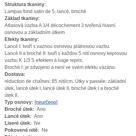
Struktura tkaniny
Lampas fond satin de 5, lancé, broché
Základ tkaniny
Atlasová vazba A 1/4 décochement 3 tvořená hlavní
osnovou a základním útkem
Efekty tkaniny
Lancé I: tvoří s vaznou osnovou plátnovou vazbu.
Lancé II a broché II: tvoří s každou 5 nití osnovy keprovou
vazbu K 1/3 S efektem à liage repris.
Broché I: je zdvojeno a není ve svém efektu vázáno.
Dostava
réduction de chaînes: 85 nití/cm. Útky v passée: základní
útek, lancé útek I, lancé útek II, broché útek I a broché
útek II.
Typ osnovy
[neurčeno]
Broché útek
Ano
Lancé útek
Ano
Liseré útek
Ne
Pokovené nitě
Ne