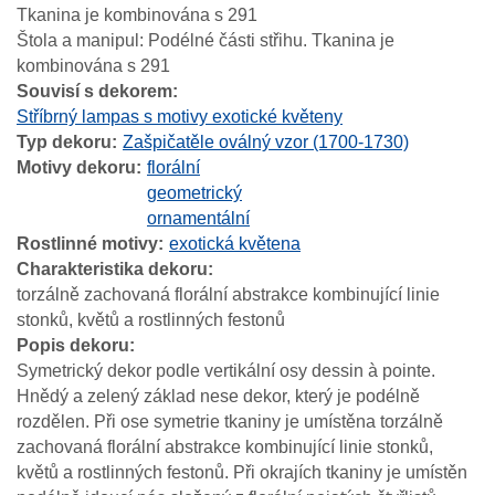
Tkanina je kombinována s 291
Štola a manipul: Podélné části střihu. Tkanina je
kombinována s 291
Souvisí s dekorem
Stříbrný lampas s motivy exotické květeny
Typ dekoru
Zašpičatěle oválný vzor (1700-1730)
Motivy dekoru
florální
geometrický
ornamentální
Rostlinné motivy
exotická květena
Charakteristika dekoru
torzálně zachovaná florální abstrakce kombinující linie
stonků, květů a rostlinných festonů
Popis dekoru
Symetrický dekor podle vertikální osy dessin à pointe.
Hnědý a zelený základ nese dekor, který je podélně
rozdělen. Při ose symetrie tkaniny je umístěna torzálně
zachovaná florální abstrakce kombinující linie stonků,
květů a rostlinných festonů. Při okrajích tkaniny je umístěn