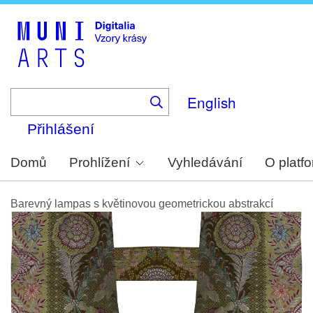
Skip
to
main
content
English
Přihlášení
Domů
Prohlížení
Vyhledávání
O platf
Barevný lampas s květinovou geometrickou abstrakcí