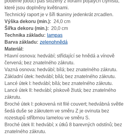
podélně jdoucí pás složený z florální pojatých čtyřlistů,
které jsou doplněny květinami.
Technický raport je v šíři tkaniny jedenkrát zrcadlen.
Výška dekoru (min.)
24,0 cm
Šířka dekoru (min.)
20,0 cm
Technika základu
lampas
Barva základu
zelenohnědá
Materiál
Hlavní osnova: hedvábí; střídající se hnědá a vínově
červená; bez znatelného zákrutu.
Vazná osnova: hedvábí; bílá; bez znatelného zákrutu.
Základní útek: hedvábí; bílá; bez znatelného zákrutu.
Lancé útek I: hedvábí; bílá; bez znatelného zákrutu.
Lancé útek II: hedvábí; pískově žlutá; bez znatelného
zákrutu.
Broché útek I: pokovená nit filé couvert; hedvábná světle
šedá duše se zákrutem ve směru Z je ovinuta bez
rozestupů stříbrnou lamelou ve směru S.
Broché útek II: hedvábí; x útků 8 barevných odstínů; bez
znatelného zákrutu.