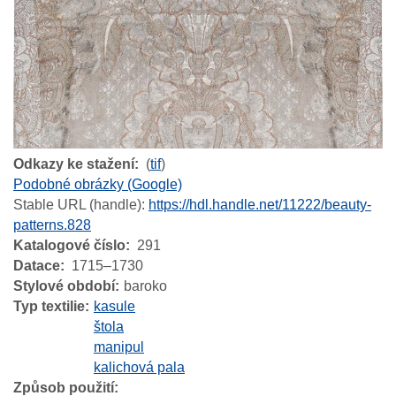
Odkazy ke stažení
(
tif
)
Podobné obrázky (Google)
Stable URL (handle):
https://hdl.handle.net/11222/beauty-
patterns.828
Katalogové číslo
291
Datace
1715–1730
Stylové období
baroko
Typ textilie
kasule
štola
manipul
kalichová pala
Způsob použití