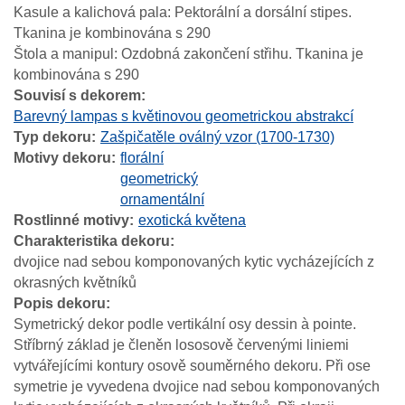
Kasule a kalichová pala: Pektorální a dorsální stipes.
Tkanina je kombinována s 290
Štola a manipul: Ozdobná zakončení střihu. Tkanina je
kombinována s 290
Souvisí s dekorem
Barevný lampas s květinovou geometrickou abstrakcí
Typ dekoru
Zašpičatěle oválný vzor (1700-1730)
Motivy dekoru
florální
geometrický
ornamentální
Rostlinné motivy
exotická květena
Charakteristika dekoru
dvojice nad sebou komponovaných kytic vycházejících z
okrasných květníků
Popis dekoru
Symetrický dekor podle vertikální osy dessin à pointe.
Stříbrný základ je členěn lososově červenými liniemi
vytvářejícími kontury osově souměrného dekoru. Při ose
symetrie je vyvedena dvojice nad sebou komponovaných