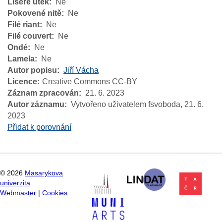
Liseré útek
Ne
Pokovené nitě
Ne
Filé riant
Ne
Filé couvert
Ne
Ondé
Ne
Lamela
Ne
Autor popisu
Jiří Vácha
Licence
Creative Commons CC-BY
Záznam zpracován
21. 6. 2023
Autor záznamu
Vytvořeno uživatelem fsvoboda,
21. 6.
2023
Přidat k porovnání
©
2026
Masarykova
univerzita
Webmaster
|
Cookies