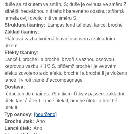
duše se zákrutem ve směru S; duše je ovinuta ve směru Z
silnější hedvábnou nití téhož barevného odstínu; stříbrná
lamela ovíjí dvojici nití ve směru S.
Struktura tkaniny
Lampas fond taffetas, lancé, broché
Základ tkaniny
Plátnová vazba tvořená hlavní osnovou a základním
útkem
Efekty tkaniny
Lancé I, broché I a broché II: tvoří s vaznou osnovou
keprovou vazbu K 1/3 S, přičemž broché I je ve svém
efektu zdvojeno a do efektu broché I a broché II je vloženo
lancé II v roli tramé d´accompagnage
Dostava
réduction de chaînes: 75 nití/cm. Útky v passée: základní
útek, lancé útek I, lancé útek II, broché útek I a broché
útek II.
Typ osnovy
[neurčeno]
Broché útek
Ano
Lancé útek
Ano