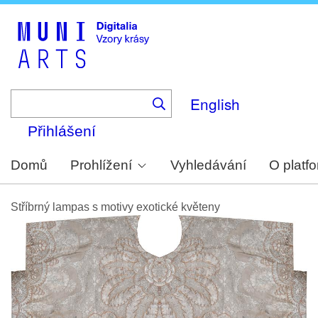
Skip
to
main
content
English
Přihlášení
Domů
Prohlížení
Vyhledávání
O platf
Stříbrný lampas s motivy exotické květeny