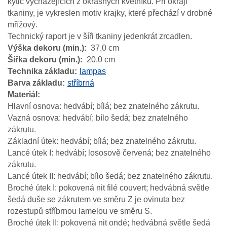
kytic vycházejících z okrasných květníků. Při okraji
tkaniny, je vykreslen motiv krajky, které přechází v drobné
mřížový.
Technický raport je v šíři tkaniny jedenkrát zrcadlen.
Výška dekoru (min.)
37,0 cm
Šířka dekoru (min.)
20,0 cm
Technika základu
lampas
Barva základu
stříbrná
Materiál
Hlavní osnova: hedvábí; bílá; bez znatelného zákrutu.
Vazná osnova: hedvábí; bílo šedá; bez znatelného
zákrutu.
Základní útek: hedvábí; bílá; bez znatelného zákrutu.
Lancé útek I: hedvábí; lososově červená; bez znatelného
zákrutu.
Lancé útek II: hedvábí; bílo šedá; bez znatelného zákrutu.
Broché útek I: pokovená nit filé couvert; hedvábná světle
šedá duše se zákrutem ve směru Z je ovinuta bez
rozestupů stříbrnou lamelou ve směru S.
Broché útek II: pokovená nit ondé; hedvábná světle šedá